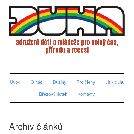
sdružení dětí a mládeže pro volný čas,
přírodu a recesi
Toggle
navigati
Úvod
O nás
Dužiny
Pro členy
Jít k duhu
Březový lístek
Kontakty
Archiv článků