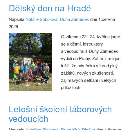
Dětský den na Hradě
Napsala
Natálie Sobolová, Duha Zámeček
dne 1.června
2026
O víkendu 22.–24. května jsme
se s dětmi, instruktory
a vedoucími z Duhy Zámeček
vydali do Prahy. Zatím jsme jen
tušili, že nás čeká víkend plný
zážitků, nových zkušeností,
zajímavých setkání i velkých
příležitostí.
Letošní školení táborových
vedoucích
Napsala
Kateřina Biolková, Duha Klub Dlažka
dne 1.června