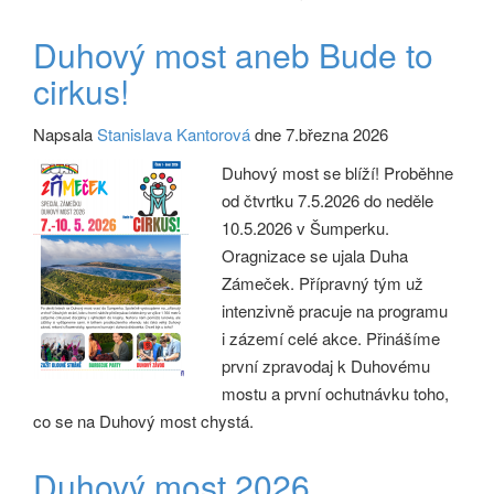
Duhový most aneb Bude to
cirkus!
Napsala
Stanislava Kantorová
dne 7.března 2026
Duhový most se blíží! Proběhne
od čtvrtku 7.5.2026 do neděle
10.5.2026 v Šumperku.
Oragnizace se ujala Duha
Zámeček. Přípravný tým už
intenzivně pracuje na programu
i zázemí celé akce. Přinášíme
první zpravodaj k Duhovému
mostu a první ochutnávku toho,
co se na Duhový most chystá.
Duhový most 2026