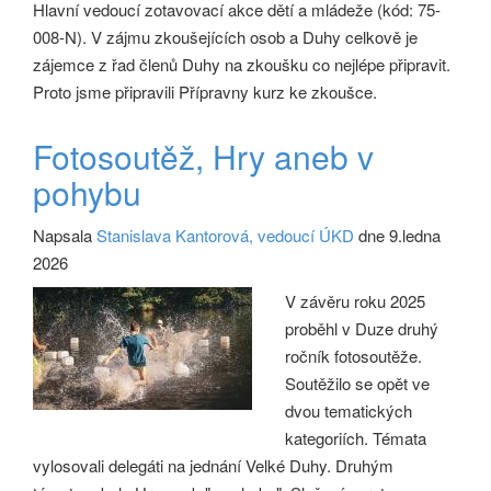
Hlavní vedoucí zotavovací akce dětí a mládeže (kód: 75-
008-N). V zájmu zkoušejících osob a Duhy celkově je
zájemce z řad členů Duhy na zkoušku co nejlépe připravit.
Proto jsme připravili Přípravny kurz ke zkoušce.
Fotosoutěž, Hry aneb v
pohybu
Napsala
Stanislava Kantorová, vedoucí ÚKD
dne 9.ledna
2026
V závěru roku 2025
proběhl v Duze druhý
ročník fotosoutěže.
Soutěžilo se opět ve
dvou tematických
kategoriích. Témata
vylosovali delegáti na jednání Velké Duhy. Druhým