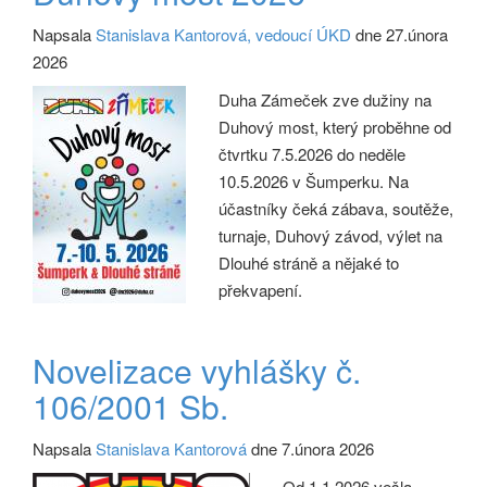
Napsala
Stanislava Kantorová, vedoucí ÚKD
dne 27.února
2026
Duha Zámeček zve dužiny na
Duhový most, který proběhne od
čtvrtku 7.5.2026 do neděle
10.5.2026 v Šumperku. Na
účastníky čeká zábava, soutěže,
turnaje, Duhový závod, výlet na
Dlouhé stráně a nějaké to
překvapení.
Novelizace vyhlášky č.
106/2001 Sb.
Napsala
Stanislava Kantorová
dne 7.února 2026
Od 1.1.2026 vešla