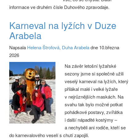
informace ve druhém čísle Duhového zpravodaje.
Karneval na lyžích v Duze
Arabela
Napsala
Helena Štrofová, Duha Arabela
dne 10.března
2026
Na závěr letošní lyžařské
sezony jsme si společně užili
veselý karneval na lyžích, který
přilákal malé i velké lyžaře
v nejrůznějších maskách. Na
svahu tak bylo možné potkat
pohádkové postavy, zvířátka
i další nápadité kostýmy –
a nechyběli ani rodiče, kteří se
do karnevalového veselí s chutí zapojili.