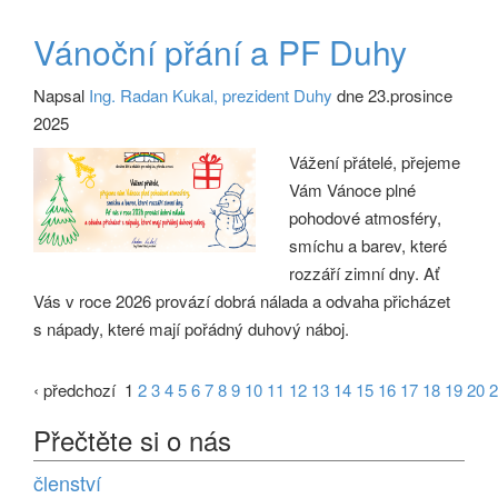
Vánoční přání a PF Duhy
Napsal
Ing. Radan Kukal, prezident Duhy
dne 23.prosince
2025
Vážení přátelé, přejeme
Vám Vánoce plné
pohodové atmosféry,
smíchu a barev, které
rozzáří zimní dny. Ať
Vás v roce 2026 provází dobrá nálada a odvaha přicházet
s nápady, které mají pořádný duhový náboj.
‹ předchozí
1
2
3
4
5
6
7
8
9
10
11
12
13
14
15
16
17
18
19
20
2
Přečtěte si o nás
členství