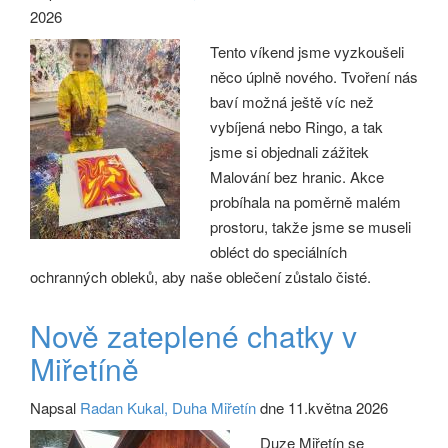
2026
Tento víkend jsme vyzkoušeli
něco úplně nového. Tvoření nás
baví možná ještě víc než
vybíjená nebo Ringo, a tak
jsme si objednali zážitek
Malování bez hranic. Akce
probíhala na poměrně malém
prostoru, takže jsme se museli
obléct do speciálních
ochranných obleků, aby naše oblečení zůstalo čisté.
Nově zateplené chatky v
Miřetíně
Napsal
Radan Kukal, Duha Miřetín
dne 11.května 2026
Duze Miřetín se