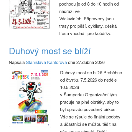
pochodu je od 8 do 10 hodin od
nádraží ve
Václavicích. Připraveny jsou
trasy pro pěší, cyklisty, děská
trasa vhodná i pro kočárky.
Duhový most se blíží
Napsala
Stanislava Kantorová
dne 27.dubna 2026
Duhový most se blíží! Proběhne
od čtvrtku 7.5.2026 do neděle
10.5.2026
v Šumperku.Organizační tým
pracuje na plné obrátky, aby to
byl opravdu povedený cirkus.
Vše se rýsuje do finální podoby
a účastníci se můžou těšit na
vše, co se chystá. Další