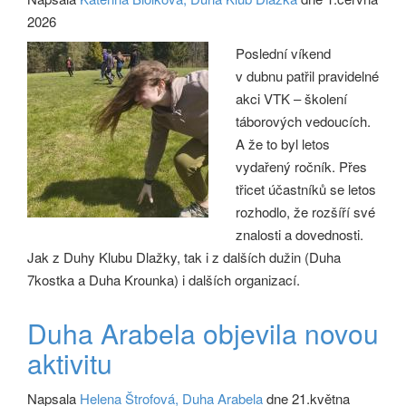
2026
Poslední víkend
v dubnu patřil pravidelné
akci VTK – školení
táborových vedoucích.
A že to byl letos
vydařený ročník. Přes
třicet účastníků se letos
rozhodlo, že rozšíří své
znalosti a dovednosti.
Jak z Duhy Klubu Dlažky, tak i z dalších dužin (Duha
7kostka a Duha Krounka) i dalších organizací.
Duha Arabela objevila novou
aktivitu
Napsala
Helena Štrofová, Duha Arabela
dne 21.května