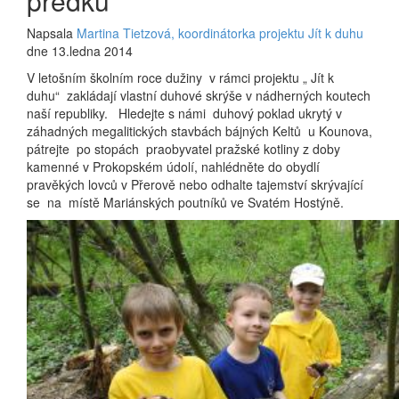
předků
Napsala
Martina Tietzová, koordinátorka projektu Jít k duhu
dne 13.ledna 2014
V letošním školním roce dužiny v rámci projektu „ Jít k
duhu“ zakládají vlastní duhové skrýše v nádherných koutech
naší republiky. Hledejte s námi duhový poklad ukrytý v
záhadných megalitických stavbách bájných Keltů u Kounova,
pátrejte po stopách praobyvatel pražské kotliny z doby
kamenné v Prokopském údolí, nahlédněte do obydlí
pravěkých lovců v Přerově nebo odhalte tajemství skrývající
se na místě Mariánských poutníků ve Svatém Hostýně.