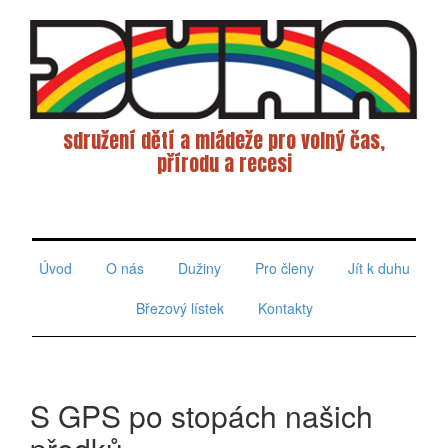
sdružení dětí a mládeže pro volný čas,
přírodu a recesi
Toggle
navigati
Úvod
O nás
Dužiny
Pro členy
Jít k duhu
Březový lístek
Kontakty
S GPS po stopách našich