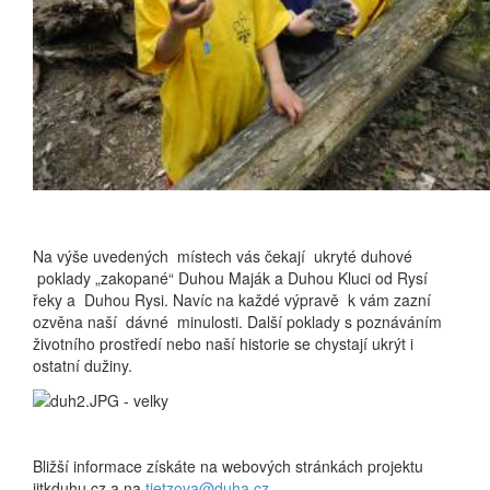
Na výše uvedených místech vás čekají ukryté duhové
poklady „zakopané“ Duhou Maják a Duhou Kluci od Rysí
řeky a Duhou Rysi. Navíc na každé výpravě k vám zazní
ozvěna naší dávné minulosti. Další poklady s poznáváním
životního prostředí nebo naší historie se chystají ukrýt i
ostatní dužiny.
Bližší informace získáte na webových stránkách projektu
jitkduhu.cz a na
tietzova@duha.cz