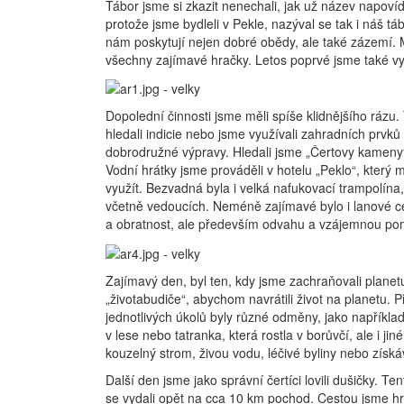
Tábor jsme si zkazit nenechali, jak už název napovíd
protože jsme bydleli v Pekle, nazýval se tak i náš t
nám poskytují nejen dobré obědy, ale také zázemí.
všechny zajímavé hračky. Letos poprvé jsme také využ
Dopolední činnosti jsme měli spíše klidnějšího rázu. T
hledali indicie nebo jsme využívali zahradních prvk
dobrodružné výpravy. Hledali jsme „Čertovy kameny“
Vodní hrátky jsme prováděli v hotelu „Peklo“, který 
využít. Bezvadná byla i velká nafukovací trampolína,
včetně vedoucích. Neméně zajímavé bylo i lanové ce
a obratnost, ale především odvahu a vzájemnou po
Zajímavý den, byl ten, kdy jsme zachraňovali planet
„životabudiče“, abychom navrátili život na planetu. Př
jednotlivých úkolů byly různé odměny, jako například
v lese nebo tatranka, která rostla v borůvčí, ale i 
kouzelný strom, živou vodu, léčivé byliny nebo získáv
Další den jsme jako správní čertíci lovili dušičky. T
se vydali opět na cca 10 km pochod. Cestou jsme hrál