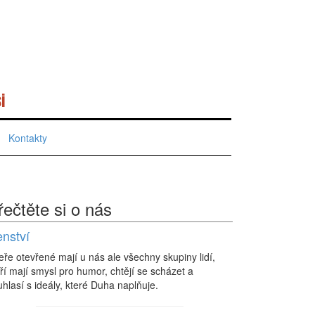
i
Kontakty
řečtěte si o nás
enství
eře otevřené mají u nás ale všechny skupiny lidí,
ří mají smysl pro humor, chtějí se scházet a
hlasí s ideály, které Duha naplňuje.