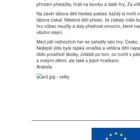
přírodní překážky, hráli na bombu a další hry. Za vít
Na závěr tábora děti hledaly poklad, každý si mohl n
tábora získal. Některé děti přesto, že získaly málo b
hru vůbec neužily a daly přednost emocím, které na
všichni stejní.
Mezi pět nejhezčích her se zařadily tato hry: Česko,
Nejlepší jídlo byla rajská omáčka a většina dětí nap
líbilo prostředí školky, zvláště po tom, co mohli v pá
s malými dětmi, ale také s je
Arabela