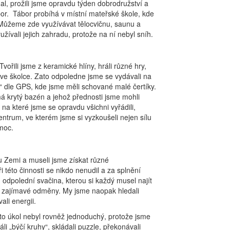
al, prožili jsme opravdu týden dobrodružství a
ábor. Tábor probíhá v místní mateřské škole, kde
 Můžeme zde využívávat tělocvičnu, saunu a
ívali jejich zahradu, protože na ní nebyl sníh.
vořili jsme z keramické hlíny, hráli různé hry,
ů ve školce. Zato odpoledne jsme se vydávali na
 dle GPS, kde jsme měli schované malé čertíky.
má krytý bazén a jehož přednosti jsme mohli
 na které jsme se opravdu všichni vyřádili,
ntrum, ve kterém jsme si vyzkoušeli nejen sílu
moc.
u Zemi a museli jsme získat různé
i této činnosti se nikdo nenudil a za splnění
 odpolední svačina, kterou si každý musel najít
jiné zajímavé odměny. My jsme naopak hledali
ali energii.
ento úkol nebyl rovněž jednoduchý, protože jsme
i „býčí kruhy“, skládali puzzle, překonávali