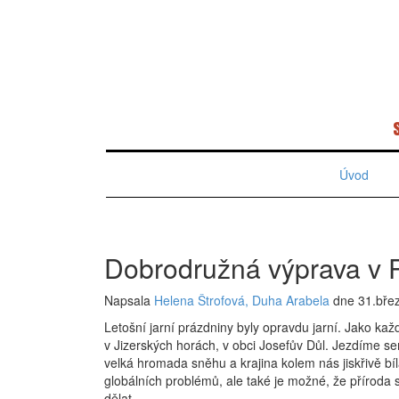
Úvod
Dobrodružná výprava v 
Napsala
Helena Štrofová, Duha Arabela
dne 31.bře
Letošní jarní prázdniny byly opravdu jarní. Jako ka
v Jizerských horách, v obci Josefův Důl. Jezdíme sem 
velká hromada sněhu a krajina kolem nás jiskřivě bí
globálních problémů, ale také je možné, že příroda 
dělat.