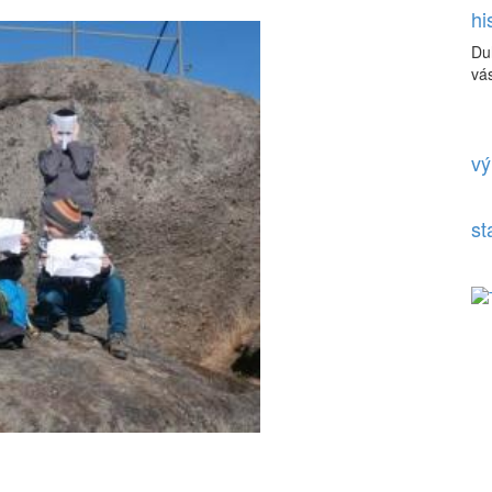
hi
Du
vás
vý
st