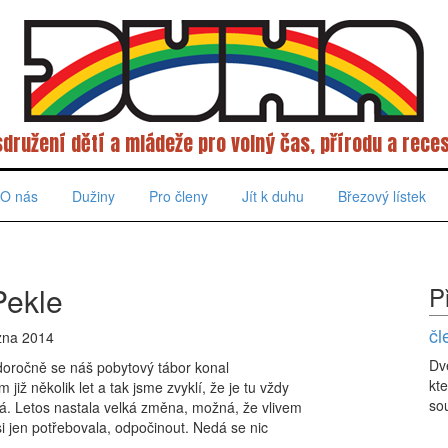
sdružení dětí a mládeže pro volný čas, přírodu a reces
O nás
Dužiny
Pro členy
Jít k duhu
Březový lístek
Pekle
P
čl
zna 2014
Dv
ždoročně se náš pobytový tábor konal
kte
již několik let a tak jsme zvyklí, že je tu vždy
sou
lá. Letos nastala velká změna, možná, že vlivem
si jen potřebovala, odpočinout. Nedá se nic