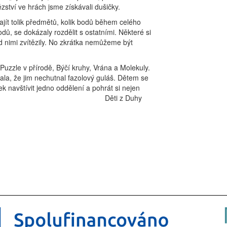
ězství ve hrách jsme získávali dušičky.
ajít tolik předmětů, kolik bodů během celého
odů, se dokázaly rozdělit s ostatními. Některé si
d nimi zvítězily. No zkrátka nemůžeme být
 Puzzle v přírodě, Býčí kruhy, Vrána a Molekuly.
sala, že jim nechutnal fazolový guláš. Dětem se
tek navštívit jedno oddělení a pohrát si nejen
jich hračkami. Děti z Duhy