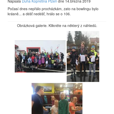
Napsala
Duha Kopretina Plzeň
dne 14.března 2019
Počasí dnes nepřálo procházkám, zato na bowlingu bylo
krásně... a déšť nedéšť, hrálo se o 106.
Obrázková galerie. Klikněte na některý z náhledů.