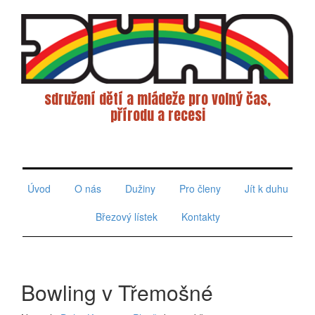
sdružení dětí a mládeže pro volný čas,
přírodu a recesi
Toggle
navigati
Úvod
O nás
Dužiny
Pro členy
Jít k duhu
Březový lístek
Kontakty
Bowling v Třemošné