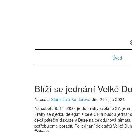
Úvod
Blíží se jednání Velké D
Napsala
Stanislava Kantorová
dne 29.října 2024
Na sobotu 9. 11. 2024 je do Prahy svoláno 37. jená
Prahy se sjedou delegáti z celé ČR a budou jednat
čeká páteční diskuze v Duze na celoduhová témata, 
potřebujeme poradit. Po jednání delegátů Velké Du
Žižkově.