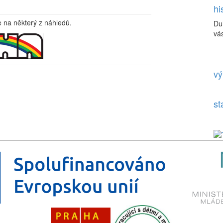
hi
e na některý z náhledů.
Du
vás
vý
st