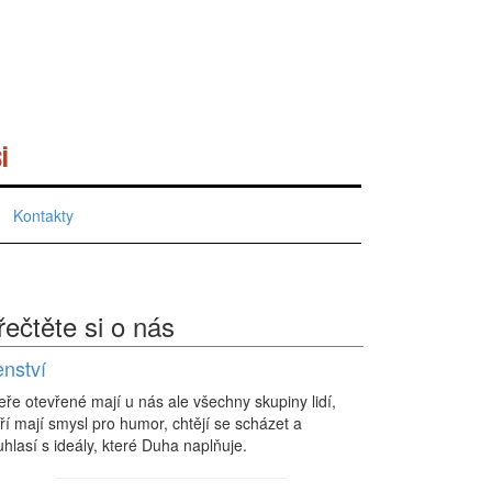
i
Kontakty
řečtěte si o nás
enství
eře otevřené mají u nás ale všechny skupiny lidí,
ří mají smysl pro humor, chtějí se scházet a
hlasí s ideály, které Duha naplňuje.