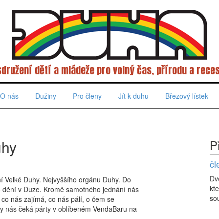
sdružení dětí a mládeže pro volný čas, přírodu a reces
O nás
Dužiny
Pro členy
Jít k duhu
Březový lístek
uhy
P
čl
Dv
ní Velké Duhy. Nejvyššího orgánu Duhy. Do
kte
 o dění v Duze. Kromě samotného jednání nás
sou
co nás zajímá, co nás pálí, o čem se
hy nás čeká párty v oblíbeném VendaBaru na