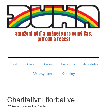
sdružení dětí a mládeže pro volný čas,
přírodu a recesi
Toggle
navigati
Úvod
O nás
Dužiny
Pro členy
Jít k duhu
Březový lístek
Kontakty
Charitativní florbal ve