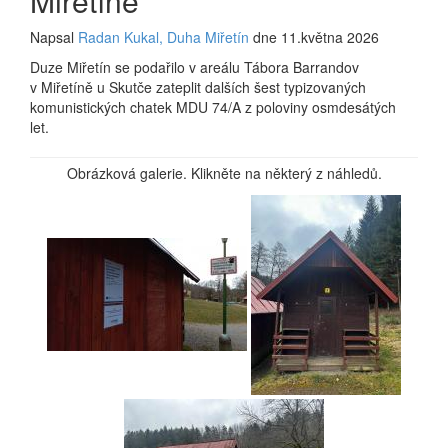
Miřetíně
Napsal
Radan Kukal, Duha Miřetín
dne 11.května 2026
Duze Miřetín se podařilo v areálu Tábora Barrandov
v Miřetíně u Skutče zateplit dalších šest typizovaných
komunistických chatek MDU 74/A z poloviny osmdesátých
let.
Obrázková galerie. Klikněte na některý z náhledů.