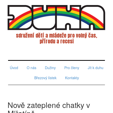
sdružení dětí a mládeže pro volný čas,
přírodu a recesi
Toggle
navigati
Úvod
O nás
Dužiny
Pro členy
Jít k duhu
Březový lístek
Kontakty
Nově zateplené chatky v