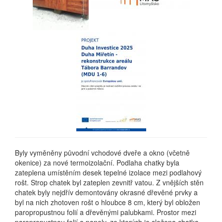
Byly vyměněny původní vchodové dveře a okno (včetně
okenice) za nové termoizolační. Podlaha chatky byla
zateplena umístěním desek tepelné izolace mezi podlahový
rošt. Strop chatek byl zateplen zevnitř vatou. Z vnějších stěn
chatek byly nejdřív demontovány okrasné dřevěné prvky a
byl na nich zhotoven rošt o hloubce 8 cm, který byl obložen
paropropustnou folií a dřevěnými palubkami. Prostor mezi
paropropustnou folií a panely, ze kterých je složena chatka,