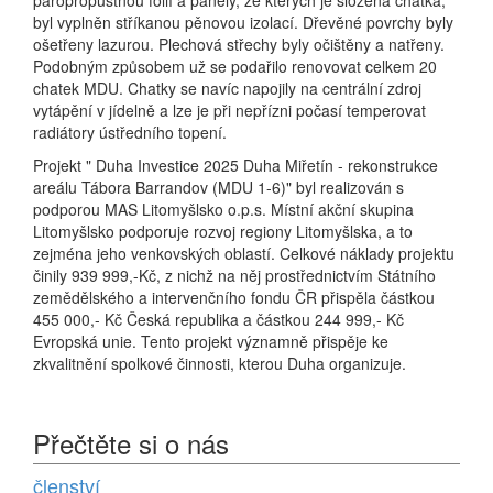
byl vyplněn stříkanou pěnovou izolací. Dřevěné povrchy byly
ošetřeny lazurou. Plechová střechy byly očištěny a natřeny.
Podobným způsobem už se podařilo renovovat celkem 20
chatek MDU. Chatky se navíc napojily na centrální zdroj
vytápění v jídelně a lze je při nepřízni počasí temperovat
radiátory ústředního topení.
Projekt " Duha Investice 2025 Duha Miřetín - rekonstrukce
areálu Tábora Barrandov (MDU 1-6)" byl realizován s
podporou MAS Litomyšlsko o.p.s. Místní akční skupina
Litomyšlsko podporuje rozvoj regiony Litomyšlska, a to
zejména jeho venkovských oblastí. Celkové náklady projektu
činily 939 999,-Kč, z nichž na něj prostřednictvím Státního
zemědělského a intervenčního fondu ČR přispěla částkou
455 000,- Kč Česká republika a částkou 244 999,- Kč
Evropská unie. Tento projekt významně přispěje ke
zkvalitnění spolkové činnosti, kterou Duha organizuje.
Přečtěte si o nás
členství