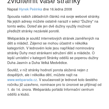
zviditelnit vaše stránky
Napsal
Hynek Peèinka
dne 16.ledna 2008
Spousta našich základních článků má svoje webové stránky.
Na jejich adresy můžete ostatně narazit v sekci "Dužiny" na
tomto webu. Doteď ale jen dvě dužiny využily možnost
předložit stránky nezávislé porotě.
Webparáda je soutěž internetových stránek zaměřených na
děti a mládež. Zájemci se mohou účastnit v několika
kategoriích. V lednovém kole jsou například nominovány
stránky Duhy mezi stránkami sdružení dětí a mládeže. O
lepší umístění v kategorii Stránky oddílů se poperou dužiny
Duha Jasmín a Duha Velká Medvědice.
Soutěž, v níž stránky hodnotí porota složená nejen z
dospělých, ale i několika dětí, můžete najít na
www.webparada.cz
. V současnosti je lednové kolo šestého
ročníku již uzavřeno, nominace pro to únorové se přijímají od
1. do 14. února. Webparádu pořádá Informační centrum
oddílů a klubů.