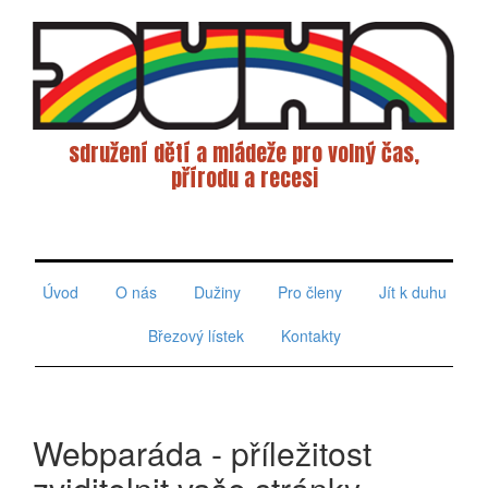
sdružení dětí a mládeže pro volný čas,
přírodu a recesi
Toggle
navigati
Úvod
O nás
Dužiny
Pro členy
Jít k duhu
Březový lístek
Kontakty
Webparáda - příležitost