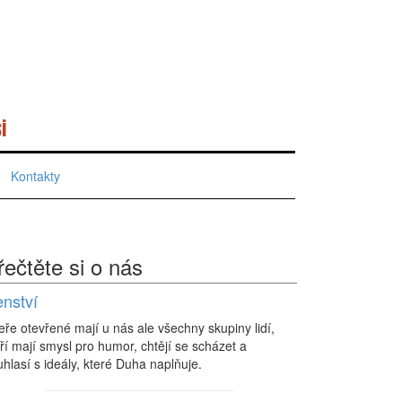
i
Kontakty
řečtěte si o nás
enství
eře otevřené mají u nás ale všechny skupiny lidí,
ří mají smysl pro humor, chtějí se scházet a
hlasí s ideály, které Duha naplňuje.