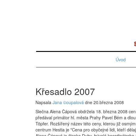
Úvod
Křesadlo 2007
Napsala
Jana ©oupalová
dne 20.března 2008
Slečna Alena Čápová obdržela 18. března 2008 cen
předával primátor hl. města Prahy Pavel Bém a dlou
Töpfer. Rozšířený název této ceny, kterou již osmý
centrum Hestia je "Cena pro obyčejné lidi, kteří děl
Alena Čápová je členka Duhy, bývalá koordinátorka