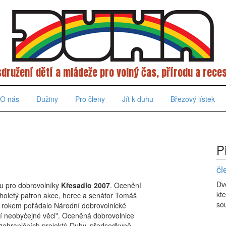
sdružení dětí a mládeže pro volný čas, přírodu a reces
O nás
Dužiny
Pro členy
Jít k duhu
Březový lístek
P
čl
Dv
u pro dobrovolníky
Křesadlo 2007
. Ocenění
kte
holetý patron akce, herec a senátor Tomáš
sou
m rokem pořádalo Národní dobrovolnické
ají neobyčejné věci". Oceněná dobrovolnice
 zahraničních projektů Duhy, předsedkyně