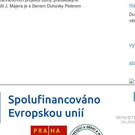
hi
fii J. Majera je s členem Duhovky Peterem
Du
vás
vý
st