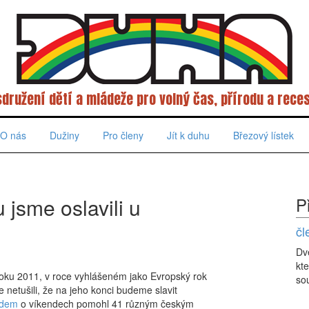
sdružení dětí a mládeže pro volný čas, přírodu a reces
O nás
Dužiny
Pro členy
Jít k duhu
Březový lístek
jsme oslavili u
P
čl
Dv
kte
oku 2011, v roce vyhlášeném jako Evropský rok
sou
me netušili, že na jeho konci budeme slavit
jdem
o víkendech pomohl 41 různým českým