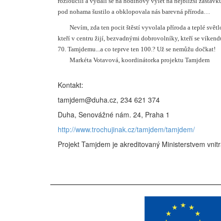
rozloučili a vydali se na hodinový výlet na nejbližší zastávku
pod nohama šustilo a obklopovala nás barevná příroda…
Nevím
, zda ten pocit štěstí vyvolala příroda a teplé svě
kteří v centru žijí, bezvadnými dobrovolníky, kteří se víke
70. Tamjdemu...a co teprve ten 100.? Už se nemůžu dočkat!
Markéta Votavová, koordinátorka projektu Tamjdem
Kontakt:
tamjdem@duha.cz, 234 621 374
Duha, Senovážné nám. 24, Praha 1
http://www.trochujinak.cz/tamjdem/tamjdem/
Projekt Tamjdem je akreditovaný Ministerstvem vnitr