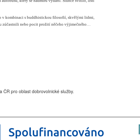
 autobusu, který se nadmíru vydařil. Slunce svítilo, listí
tlo v kombinaci s buddhistickou filosofií, skvělými lidmi,
ndu zúčastnili nebo pocit prožití něčeho výjimečného…
a ČR pro oblast dobrovolnické služby.