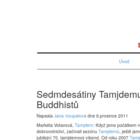
Úvod
Sedmdesátiny Tamjdemu 
Buddhistů
Napsala
Jana ©oupalová
dne 6.prosince 2011
Markéta Votavová,
Tamjdem
: Když jsme počátkem r
dobrovolnictví, začínali sezónu
Tamjdemů
, ještě js
jubilejní 70. tamjdemový víkend. Od roku 2007
Tam