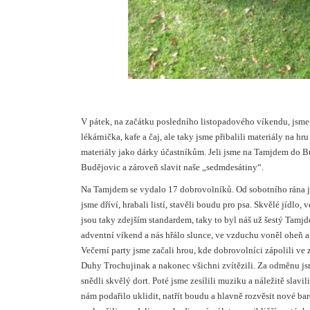
V pátek, na začátku posledního listopadového víkendu, jsme
lékárnička, kafe a čaj, ale taky jsme přibalili materiály na h
materiály jako dárky účastníkům. Jeli jsme na Tamjdem do B
Budějovic a zároveň slavit naše „sedmdesátiny“.
Na Tamjdem se vydalo 17 dobrovolníků. Od sobotního rána 
jsme dříví, hrabali listí, stavěli boudu pro psa. Skvělé jídlo
jsou taky zdejším standardem, taky to byl náš už šestý Tamjd
adventní víkend a nás hřálo slunce, ve vzduchu voněl oheň 
Večerní party jsme začali hrou, kde dobrovolníci zápolili 
Duhy Trochujinak a nakonec všichni zvítězili. Za odměnu jsm
snědli skvělý dort. Poté jsme zesílili muziku a náležitě slavili
nám podařilo uklidit, natřít boudu a hlavně rozvěsit nové ba