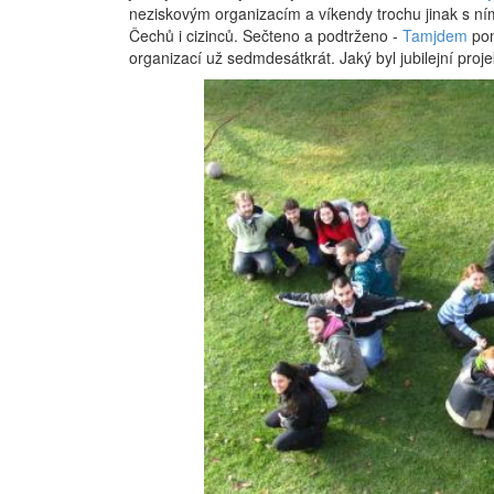
neziskovým organizacím a víkendy trochu jinak s ní
Čechů i cizinců. Sečteno a podtrženo -
Tamjdem
po
organizací už sedmdesátkrát. Jaký byl jubilejní proje