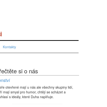
i
Kontakty
řečtěte si o nás
enství
eře otevřené mají u nás ale všechny skupiny lidí,
ří mají smysl pro humor, chtějí se scházet a
hlasí s ideály, které Duha naplňuje.