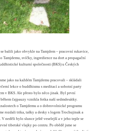
 se balili jako obvykle na Tamjdem – pracovní rukavice,
ru o Tamjdemu, svíčky, ingredience na dort a propagační
uddhistické kulturní společnosti (BKS) u Českých
jsme jako na každém Tamjdemu pracovali – skládali
, večerní lekce o buddhismu s meditací a sobotní party
em v BKS. Ale přesto bylo něco jinak. Byl první
a během čajpauzy vznikla fotka naší sedmdesátky.
ve znalostech o Tamjdemu a o dobrovolnické programu
e rozdali trika, tašky a desky s logem Trochujinak a
. V neděli bylo slunce ještě veselejší a v jeho teple se
revné tibetské vlajky po centru. Po obědě jsme se