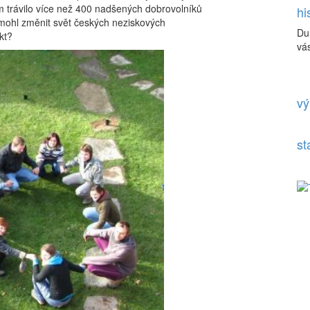
m trávilo více než 400 nadšených dobrovolníků
hi
mohl změnit svět českých neziskových
Du
kt?
vás
vý
st