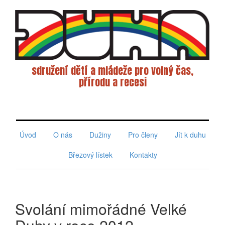
sdružení dětí a mládeže pro volný čas,
přírodu a recesi
Toggle
navigati
Úvod
O nás
Dužiny
Pro členy
Jít k duhu
Březový lístek
Kontakty
Svolání mimořádné Velké