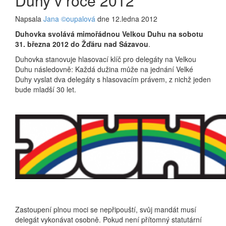
Duhy v roce 2012
Napsala
Jana ©oupalová
dne 12.ledna 2012
Duhovka svolává mimořádnou Velkou Duhu na sobotu
31. března 2012 do Žďáru nad Sázavou
.
Duhovka stanovuje hlasovací klíč pro delegáty na Velkou
Duhu následovně: Každá dužina může na jednání Velké
Duhy vyslat dva delegáty s hlasovacím právem, z nichž jeden
bude mladší 30 let.
Zastoupení plnou moci se nepřipouští, svůj mandát musí
delegát vykonávat osobně. Pokud není přítomný statutární