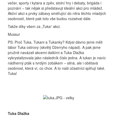
večer, sporty i kytara a zpěv, stolní hry i debaty, brigáda i
poznání – tak nějak si představuji ideální akci pro mládež.
Akční akci s prvky zábavy směřující do nitra těchto mladých
osobností, které pak toto vše budou rozsévat dále.
Takže díky všem za „Tuka“ akci.
Mussur
PS: Proč Tuka, Tukani a Tukanky? Kdysi dávno jsme měli
tábor Tuka ostrovy (skvělý Džerryho nápad). A pak jsme
pružně navázali akcemi dalšími a Tuka Dlažka
vykrystalizovala jako následník číslo jedna. A tukan je navíc
nádherný pták s tvrdým zobákem – silná, ale i obětavá
osobnost, která ví, co chce. A to naši účastníci splňují také.
Tuka!
Tuka Dlažka