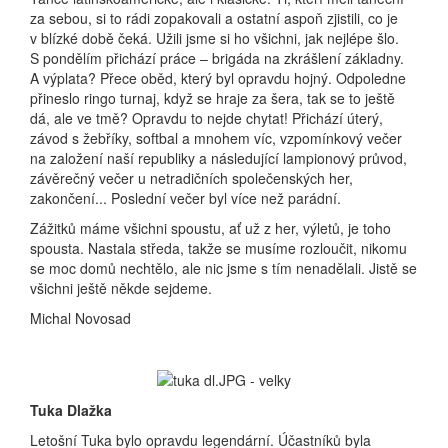
za sebou, si to rádi zopakovali a ostatní aspoň zjistili, co je
v blízké době čeká. Užili jsme si ho všichni, jak nejlépe šlo.
S pondělím přichází práce – brigáda na zkrášlení základny.
A výplata? Přece oběd, který byl opravdu hojný. Odpoledne
přineslo ringo turnaj, když se hraje za šera, tak se to ještě
dá, ale ve tmě? Opravdu to nejde chytat! Přichází úterý,
závod s žebříky, softbal a mnohem víc, vzpomínkový večer
na založení naší republiky a následující lampionový průvod,
závěrečný večer u netradičních společenských her,
zakončení... Poslední večer byl více než parádní.
Zážitků máme všichni spoustu, ať už z her, výletů, je toho
spousta. Nastala středa, takže se musíme rozloučit, nikomu
se moc domů nechtělo, ale nic jsme s tím nenadělali. Jistě se
všichni ještě někde sejdeme.
Michal Novosad
Tuka Dlažka
Letošní Tuka bylo opravdu legendární. Účastníků byla