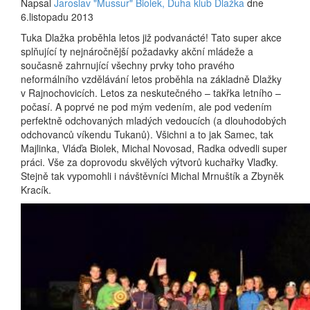
Napsal
Jaroslav "Mussur" Biolek, Duha klub Dlažka
dne
6.listopadu 2013
Tuka Dlažka proběhla letos již podvanácté! Tato super akce
splňující ty nejnáročnější požadavky akční mládeže a
současně zahrnující všechny prvky toho pravého
neformálního vzdělávání letos proběhla na základně Dlažky
v Rajnochovicích. Letos za neskutečného – takřka letního –
počasí. A poprvé ne pod mým vedením, ale pod vedením
perfektně odchovaných mladých vedoucích (a dlouhodobých
odchovanců víkendu Tukanů). Všichni a to jak Samec, tak
Majlinka, Vláďa Biolek, Michal Novosad, Radka odvedli super
práci. Vše za doprovodu skvělých výtvorů kuchařky Vlaďky.
Stejně tak vypomohli i návštěvníci Michal Mrnuštík a Zbyněk
Kracík.