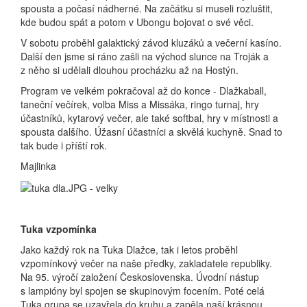
spousta a počasí nádherné. Na začátku si museli rozluštit,
kde budou spát a potom v Ubongu bojovat o své věci.
V sobotu proběhl galaktický závod kluzáků a večerní kasíno.
Další den jsme si ráno zašli na východ slunce na Troják a
z něho si udělali dlouhou procházku až na Hostýn.
Program ve velkém pokračoval až do konce - Dlažkaball,
taneční večírek, volba Miss a Missáka, ringo turnaj, hry
účastníků, kytarový večer, ale také softbal, hry v místnosti a
spousta dalšího. Úžasní účastníci a skvělá kuchyně. Snad to
tak bude i příští rok.
Majlinka
Tuka vzpomínka
Jako každý rok na Tuka Dlažce, tak i letos proběhl
vzpomínkový večer na naše předky, zakladatele republiky.
Na 95. výročí založení Československa. Úvodní nástup
s lampióny byl spojen se skupinovým focením. Poté celá
Tuka grupa se uzavřela do kruhu a zapěla naší krásnou