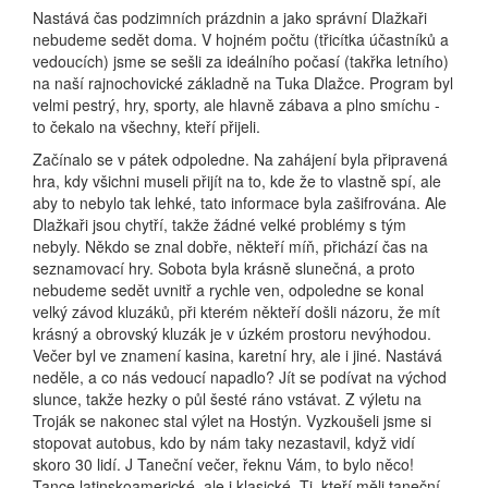
Nastává čas podzimních prázdnin a jako správní Dlažkaři
nebudeme sedět doma. V hojném počtu (třicítka účastníků a
vedoucích) jsme se sešli za ideálního počasí (takřka letního)
na naší rajnochovické základně na Tuka Dlažce. Program byl
velmi pestrý, hry, sporty, ale hlavně zábava a plno smíchu -
to čekalo na všechny, kteří přijeli.
Začínalo se v pátek odpoledne. Na zahájení byla připravená
hra, kdy všichni museli přijít na to, kde že to vlastně spí, ale
aby to nebylo tak lehké, tato informace byla zašifrována. Ale
Dlažkaři jsou chytří, takže žádné velké problémy s tým
nebyly. Někdo se znal dobře, někteří míň, přichází čas na
seznamovací hry. Sobota byla krásně slunečná, a proto
nebudeme sedět uvnitř a rychle ven, odpoledne se konal
velký závod kluzáků, při kterém někteří došli názoru, že mít
krásný a obrovský kluzák je v úzkém prostoru nevýhodou.
Večer byl ve znamení kasina, karetní hry, ale i jiné. Nastává
neděle, a co nás vedoucí napadlo? Jít se podívat na východ
slunce, takže hezky o půl šesté ráno vstávat. Z výletu na
Troják se nakonec stal výlet na Hostýn. Vyzkoušeli jsme si
stopovat autobus, kdo by nám taky nezastavil, když vidí
skoro 30 lidí. J Taneční večer, řeknu Vám, to bylo něco!
Tance latinskoamerické, ale i klasické. Ti, kteří měli taneční