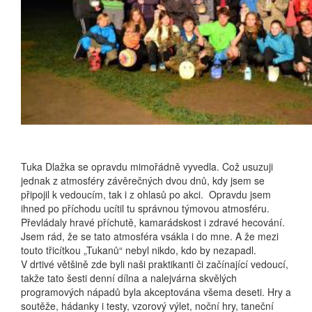
Tuka Dlažka se opravdu mimořádně vyvedla. Což usuzuji
jednak z atmosféry závěrečných dvou dnů, kdy jsem se
připojil k vedoucím, tak i z ohlasů po akci. Opravdu jsem
ihned po příchodu ucítil tu správnou týmovou atmosféru.
Převládaly hravé příchutě, kamarádskost i zdravé hecování.
Jsem rád, že se tato atmosféra vsákla i do mne. A že mezi
touto třicítkou „Tukanů“ nebyl nikdo, kdo by nezapadl.
V drtivé většině zde byli naši praktikanti či začínající vedoucí,
takže tato šesti denní dílna a nalejvárna skvělých
programových nápadů byla akceptována všema deseti. Hry a
soutěže, hádanky i testy, vzorový výlet, noční hry, taneční