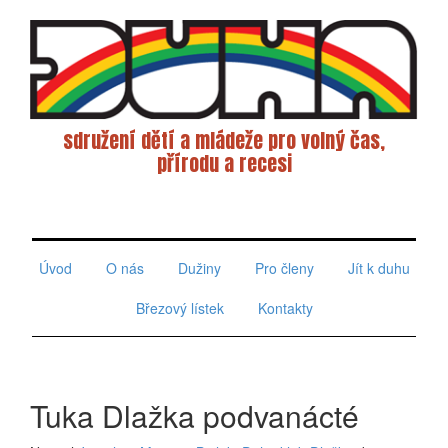
sdružení dětí a mládeže pro volný čas,
přírodu a recesi
Toggle
navigati
Úvod
O nás
Dužiny
Pro členy
Jít k duhu
Březový lístek
Kontakty
Tuka Dlažka podvanácté