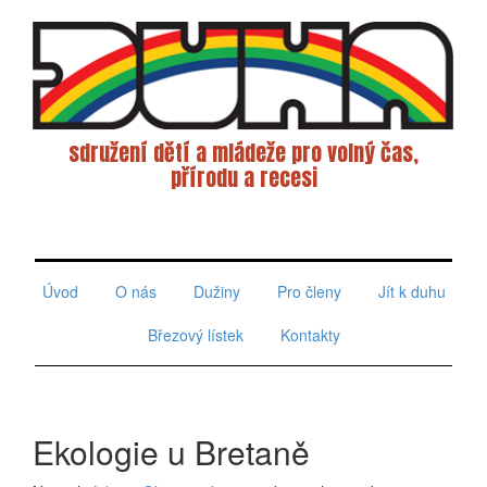
sdružení dětí a mládeže pro volný čas,
přírodu a recesi
Toggle
navigati
Úvod
O nás
Dužiny
Pro členy
Jít k duhu
Březový lístek
Kontakty
Ekologie u Bretaně