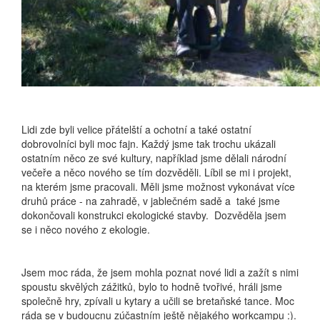
Lidi zde byli velice přátelští a ochotní a také ostatní
dobrovolníci byli moc fajn. Každý jsme tak trochu ukázali
ostatním něco ze své kultury, například jsme dělali národní
večeře a něco nového se tím dozvěděli. Líbil se mi i projekt,
na kterém jsme pracovali. Měli jsme možnost vykonávat více
druhů práce - na zahradě, v jablečném sadě a také jsme
dokončovali konstrukci ekologické stavby. Dozvěděla jsem
se i něco nového z ekologie.
Jsem moc ráda, že jsem mohla poznat nové lidi a zažít s nimi
spoustu skvělých zážitků, bylo to hodně tvořivé, hráli jsme
společně hry, zpívali u kytary a učili se bretaňské tance. Moc
ráda se v budoucnu zúčastním ještě nějakého workcampu :).