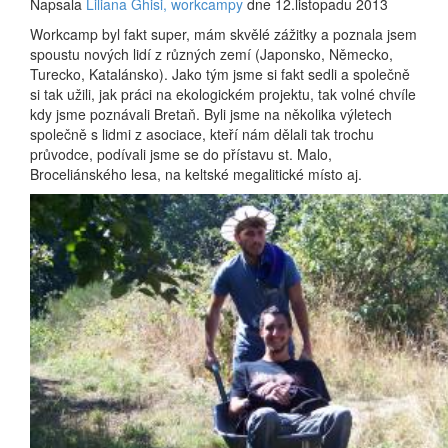
Napsala
Liliana Ghisi, workcampy
dne 12.listopadu 2013
Workcamp byl fakt super, mám skvělé zážitky a poznala jsem
spoustu nových lidí z různých zemí (Japonsko, Německo,
Turecko, Katalánsko). Jako tým jsme si fakt sedli a společně
si tak užili, jak práci na ekologickém projektu, tak volné chvíle
kdy jsme poznávali Bretaň. Byli jsme na několika výletech
společně s lidmi z asociace, kteří nám dělali tak trochu
průvodce, podívali jsme se do přístavu st. Malo,
Broceliánského lesa, na keltské megalitické místo aj.