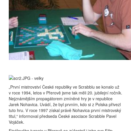
„První mistrovství České republiky ve Scrabblu se konalo už
v roce 1994, letos v Přerově jsme tak měli 20. jubilejní ročník.
Nejznámějším propagátorem zmíněné hry je v republice
Jarek Nohavica. Uvádí, že byl prvním, kdo si z Polska přivezl
tuto hru. V roce 1997 získal právě Nohavica první mistrovský
titul,“ informoval předseda České asociace Scrabble Pavel
Vojáček.
Finálového turnaje v Přerově se zúčastnil i jeho syn Filip,