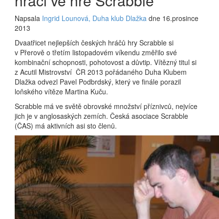
hráči ve hře Scrabble
Napsala
Ingrid Lounová, Duha klub Dlažka
dne 16.prosince
2013
Dvaatřicet nejlepších českých hráčů hry Scrabble si
v Přerově o třetím listopadovém víkendu změřilo své
kombinační schopnosti, pohotovost a důvtip. Vítězný titul si
z Acutil Mistrovství ČR 2013 pořádaného Duha Klubem
Dlažka odvezl Pavel Podbrdský, který ve finále porazil
loňského vítěze Martina Kuču.
Scrabble má ve světě obrovské množství příznivců, nejvíce
jich je v anglosaských zemích. Česká asociace Scrabble
(ČAS) má aktivních asi sto členů.