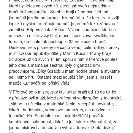
který byl letos ve svých 19 letech zároveň nejmladším
hráčem šampionátu. „Srabble hraji už od osmi let, od
jedenácti jezdím na turnaje. Kromě toho, že tato hra rozvíjí
logické myšlení a trénuje paměť, je pro mě také zábavou,“
zmínil se Filip Vojáček z Říčan. Všichni soutěžící, kteří se
ucházeli o mistrovský titul, museli absolvovat kvalifikační
turnaje, do finále tak postoupilo 32 nejlepších hráčů.
Deskové hře s písmeny se často věnují celé rodiny. Loňský
mistr České republiky 29letý Martin Kuča z Prahy hraje
Scrabble už od svých 14 let, spolu s ním v Přerově soutěžil i
jeho otec a máma se sestrou byly organizačními
pracovnicemi. „Díky Scrabblu mám hodně přátel a stýkáme
se i mimo hru. Ostatně mezi soutěžícími jsem si našel i
manželku,“ svěřil se loňský vítěz.
V Přerově se o mistrovský titul utkali hráči od 19 do 64 let,
v převaze byli muži. Mezi profesemi vedly spíše ty technické.
„Máme tu učitelku v mateřské škole, recepční, novináře,
lékaře, hudebníka, vrcholové manažery, ale nejvíce je
techniků. Pro Scrabble je asi nejdůležitější právě ta
kombinační schopnost, důležitá je i taktika. Pamatuji si, že
jedno mistrovství dospělých vyhrála teprve 13letá dívka,“