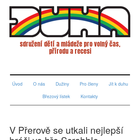
sdružení dětí a mládeže pro volný čas,
přírodu a recesi
Toggle
navigati
Úvod
O nás
Dužiny
Pro členy
Jít k duhu
Březový lístek
Kontakty
V Přerově se utkali nejlepší