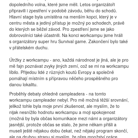
dopoledního volna, které jsme měli. Letos organizátoři
připravili i zpestření v podobě závodu, běhu do schodů.
Hlavní stage byla umístěna na menším kopci, který je v
centru města a jediný přístup je možný po schodech, právě
do kterých se běžel závod. Pro zpestření jsme se jako
dobrovolníci také účastnili. Na konci workcampu jsme hráli
s organizátory super hru Survival game. Zakončení bylo také
v přátelském duchu.
Útržky z workcampu - ano, každá národnost je jiná, ale je pro
mě fajn poznávat zvyky jiných zemí, což se mi na workcampu
líbilo. Přijedou lidé z různých koutů Evropy a společně
pomáhají místním s přípravou něčeho prospěšného pro
danou lokalitu.
Proběhly debaty ohledně campleadera - na tomto
workcampu campleader nebyl. Pro mě možná těžší srovnání,
jelikož tohle byla moje první zkušenost, ale myslím, že to
nijak nesnížilo hodnotu workcampu a moji spokojenost
(možná by byla občas komunikace mezi námi a organizátory
jasnější, protože občas se stalo, že jsme někam přišli a
museli ještě nějakou dobu čekat, než nějaký program skončí,
ale na druhou stranu si myslím, že přes množství práce,