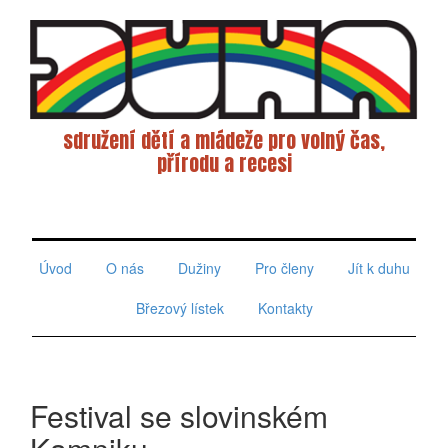
sdružení dětí a mládeže pro volný čas,
přírodu a recesi
Toggle
navigati
Úvod
O nás
Dužiny
Pro členy
Jít k duhu
Březový lístek
Kontakty
Festival se slovinském