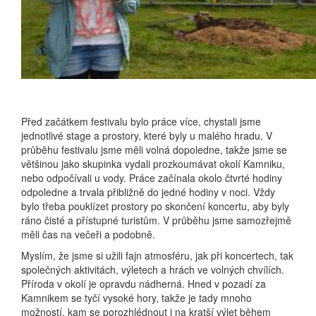
Před začátkem festivalu bylo práce více, chystali jsme
jednotlivé stage a prostory, které byly u malého hradu. V
průběhu festivalu jsme měli volná dopoledne, takže jsme se
většinou jako skupinka vydali prozkoumávat okolí Kamniku,
nebo odpočívali u vody. Práce začínala okolo čtvrté hodiny
odpoledne a trvala přibližně do jedné hodiny v noci. Vždy
bylo třeba pouklízet prostory po skončení koncertu, aby byly
ráno čisté a přístupné turistům. V průběhu jsme samozřejmě
měli čas na večeři a podobně.
Myslím, že jsme si užili fajn atmosféru, jak při koncertech, tak
společných aktivitách, výletech a hrách ve volných chvílích.
Příroda v okolí je opravdu nádherná. Hned v pozadí za
Kamnikem se tyčí vysoké hory, takže je tady mnoho
možností, kam se porozhlédnout i na kratší výlet během