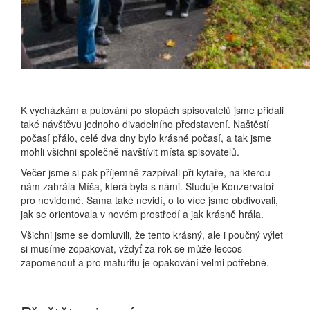
K vycházkám a putování po stopách spisovatelů jsme přidali
také návštěvu jednoho divadelního představení. Naštěstí
počasí přálo, celé dva dny bylo krásné počasí, a tak jsme
mohli všichni společně navštívit místa spisovatelů.
Večer jsme si pak příjemně zazpívali při kytaře, na kterou
nám zahrála Míša, která byla s námi. Studuje Konzervatoř
pro nevidomé. Sama také nevidí, o to více jsme obdivovali,
jak se orientovala v novém prostředí a jak krásně hrála.
Všichni jsme se domluvili, že tento krásný, ale i poučný výlet
si musíme zopakovat, vždyť za rok se může leccos
zapomenout a pro maturitu je opakování velmi potřebné.