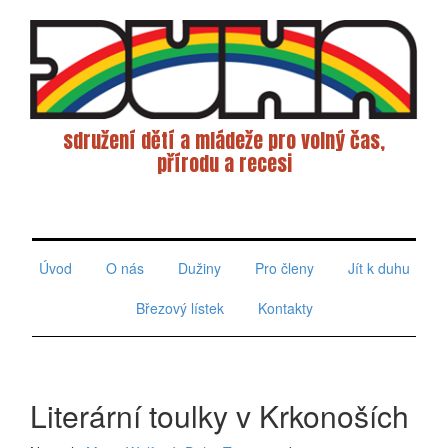
sdružení dětí a mládeže pro volný čas,
přírodu a recesi
Toggle
navigati
Úvod
O nás
Dužiny
Pro členy
Jít k duhu
Březový lístek
Kontakty
Literární toulky v Krkonoších