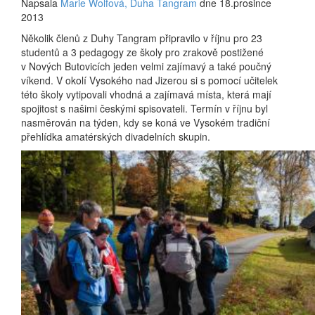
Napsala
Marie Wolfová, Duha Tangram
dne 18.prosince
2013
Několik členů z Duhy Tangram připravilo v říjnu pro 23
studentů a 3 pedagogy ze školy pro zrakově postižené
v Nových Butovicích jeden velmi zajímavý a také poučný
víkend. V okolí Vysokého nad Jizerou si s pomocí učitelek
této školy vytipovali vhodná a zajímavá místa, která mají
spojitost s našimi českými spisovateli. Termín v říjnu byl
nasměrován na týden, kdy se koná ve Vysokém tradiční
přehlídka amatérských divadelních skupin.