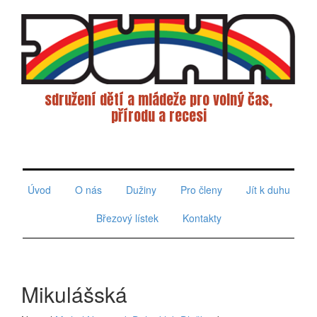
sdružení dětí a mládeže pro volný čas,
přírodu a recesi
Toggle
navigati
Úvod
O nás
Dužiny
Pro členy
Jít k duhu
Březový lístek
Kontakty
Mikulášská