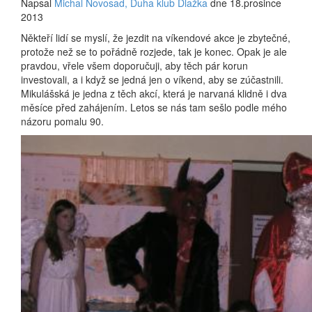
Napsal
Michal Novosad, Duha klub Dlažka
dne 18.prosince
2013
Někteří lidí se myslí, že jezdit na víkendové akce je zbytečné,
protože než se to pořádně rozjede, tak je konec. Opak je ale
pravdou, vřele všem doporučuji, aby těch pár korun
investovali, a i když se jedná jen o víkend, aby se zúčastnili.
Mikulášská je jedna z těch akcí, která je narvaná klidně i dva
měsíce před zahájením. Letos se nás tam sešlo podle mého
názoru pomalu 90.