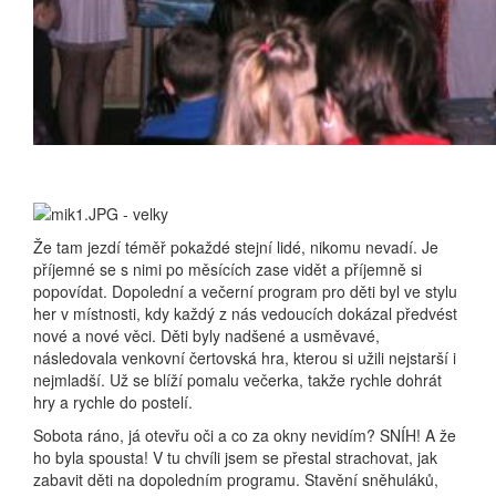
Že tam jezdí téměř pokaždé stejní lidé, nikomu nevadí. Je
příjemné se s nimi po měsících zase vidět a příjemně si
popovídat. Dopolední a večerní program pro děti byl ve stylu
her v místnosti, kdy každý z nás vedoucích dokázal předvést
nové a nové věci. Děti byly nadšené a usměvavé,
následovala venkovní čertovská hra, kterou si užili nejstarší i
nejmladší. Už se blíží pomalu večerka, takže rychle dohrát
hry a rychle do postelí.
Sobota ráno, já otevřu oči a co za okny nevidím? SNÍH! A že
ho byla spousta! V tu chvíli jsem se přestal strachovat, jak
zabavit děti na dopoledním programu. Stavění sněhuláků,