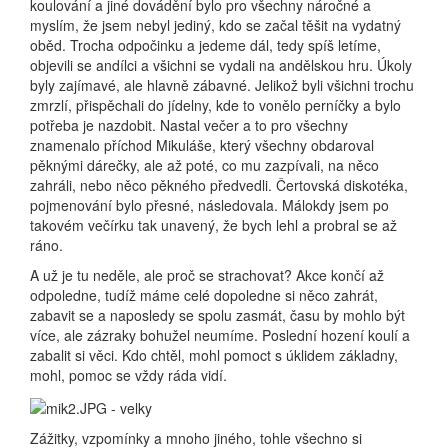
koulování a jiné dovádění bylo pro všechny náročné a
myslím, že jsem nebyl jediný, kdo se začal těšit na vydatný
oběd. Trocha odpočinku a jedeme dál, tedy spíš letíme,
objevili se andílci a všichni se vydali na andělskou hru. Úkoly
byly zajímavé, ale hlavně zábavné. Jelikož byli všichni trochu
zmrzlí, přispěchali do jídelny, kde to vonělo perníčky a bylo
potřeba je nazdobit. Nastal večer a to pro všechny
znamenalo příchod Mikuláše, který všechny obdaroval
pěknými dárečky, ale až poté, co mu zazpívali, na něco
zahráli, nebo něco pěkného předvedli. Čertovská diskotéka,
pojmenování bylo přesné, následovala. Málokdy jsem po
takovém večírku tak unavený, že bych lehl a probral se až
ráno.
A už je tu neděle, ale proč se strachovat? Akce končí až
odpoledne, tudíž máme celé dopoledne si něco zahrát,
zabavit se a naposledy se spolu zasmát, času by mohlo být
více, ale zázraky bohužel neumíme. Poslední hození koulí a
zabalit si věci. Kdo chtěl, mohl pomoct s úklidem základny,
mohl, pomoc se vždy ráda vidí.
Zážitky, vzpomínky a mnoho jiného, tohle všechno si