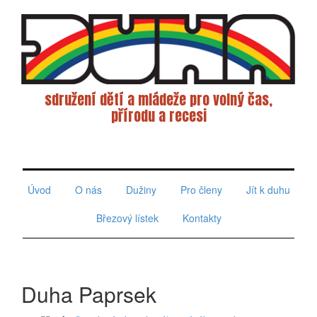
sdružení dětí a mládeže pro volný čas,
přírodu a recesi
Toggle
navigati
Úvod
O nás
Dužiny
Pro členy
Jít k duhu
Březový lístek
Kontakty
Duha Paprsek