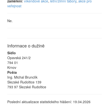
zaměření
:
víkendové akce
,
letní/zimní tábory
,
akce pro
veřejnost
Ne.
Informace o dužině
Sídlo
Opavská 241/2
794 01
Krnov
Pošta
Ing. Michal Brunclík
Slezské Rudoltice 139
793 97 Slezské Rudoltice
Poslední aktualizace statistického hlášení: 19.04.2026