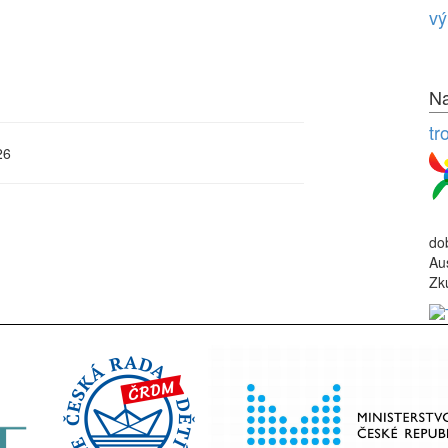
vý
Na
tr
26
do
Au
Zk