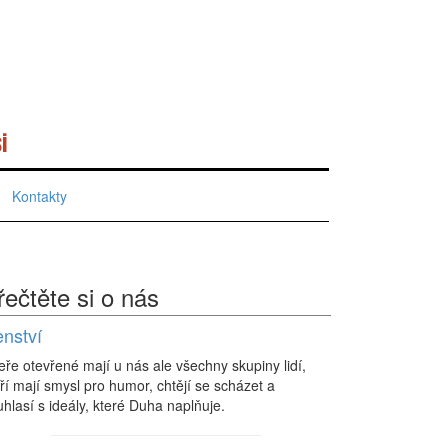
i
Kontakty
řečtěte si o nás
enství
eře otevřené mají u nás ale všechny skupiny lidí,
ří mají smysl pro humor, chtějí se scházet a
hlasí s ideály, které Duha naplňuje.