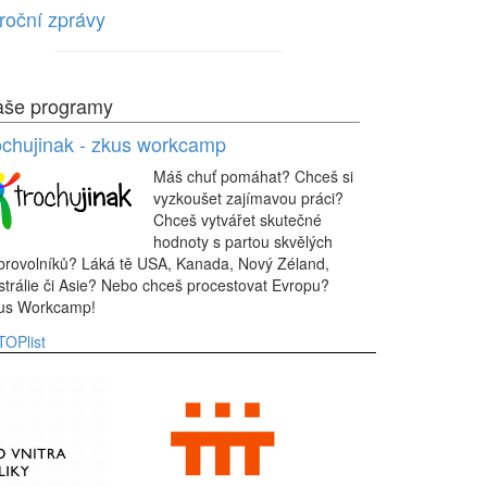
roční zprávy
še programy
ochujinak - zkus workcamp
Máš chuť pomáhat? Chceš si
vyzkoušet zajímavou práci?
Chceš vytvářet skutečné
hodnoty s partou skvělých
brovolníků? Láká tě USA, Kanada, Nový Zéland,
strálie či Asie? Nebo chceš procestovat Evropu?
us Workcamp!