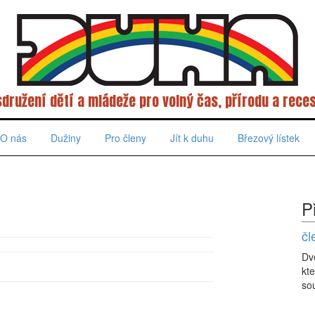
sdružení dětí a mládeže pro volný čas, přírodu a reces
O nás
Dužiny
Pro členy
Jít k duhu
Březový lístek
P
čl
Dv
kte
sou