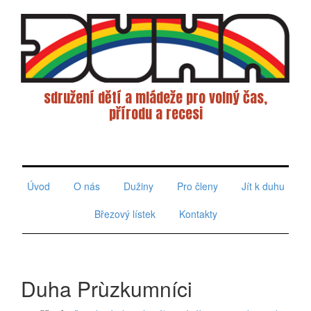
sdružení dětí a mládeže pro volný čas,
přírodu a recesi
Toggle
navigati
Úvod
O nás
Dužiny
Pro členy
Jít k duhu
Březový lístek
Kontakty
Duha Prùzkumníci