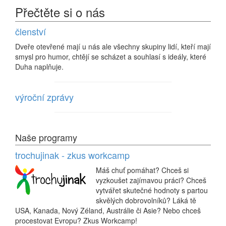
Přečtěte si o nás
členství
Dveře otevřené mají u nás ale všechny skupiny lidí, kteří mají
smysl pro humor, chtějí se scházet a souhlasí s ideály, které
Duha naplňuje.
výroční zprávy
Naše programy
trochujinak - zkus workcamp
Máš chuť pomáhat? Chceš si
vyzkoušet zajímavou práci? Chceš
vytvářet skutečné hodnoty s partou
skvělých dobrovolníků? Láká tě
USA, Kanada, Nový Zéland, Austrálie či Asie? Nebo chceš
procestovat Evropu? Zkus Workcamp!