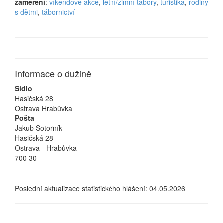
zaměření
:
víkendové akce
,
letní/zimní tábory
,
turistika
,
rodiny
s dětmi
,
tábornictví
Informace o dužině
Sídlo
Hasičská 28
Ostrava Hrabůvka
Pošta
Jakub Sotorník
Hasičská 28
Ostrava - Hrabůvka
700 30
Poslední aktualizace statistického hlášení: 04.05.2026