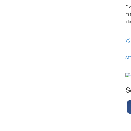
Dv
ma
id
vý
st
S