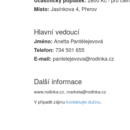
2800 Kč / pro čle
Účastnický poplatek:
Jasínkova 4, Přerov
Místo:
Hlavní vedoucí
Anetta Pantělejevová
Jméno:
734 501 655
Telefon:
pantelejevova@rodinka.cz
E-mail:
Další informace
www.rodinka.cz, marketa@rodinka.cz
V případě zájmu
kontaktujte dužinu
.