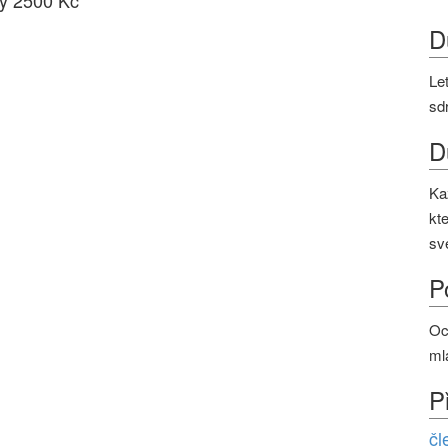
ny 2500 Kč
D
Le
sd
D
Ka
kt
sv
P
Oc
ml
P
čl