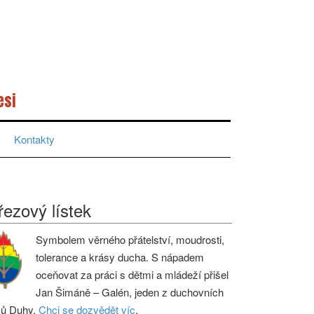
esi
Kontakty
řezový lístek
Symbolem věrného přátelství, moudrosti,
tolerance a krásy ducha. S nápadem
oceňovat za práci s dětmi a mládeží přišel
Jan Šimáně – Galén, jeden z duchovních
ců Duhy.
Chci se dozvědět víc
.