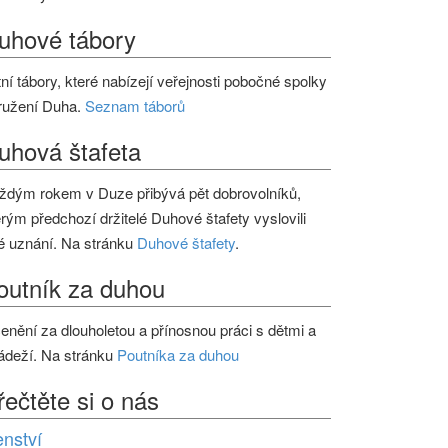
uhové tábory
tní tábory, které nabízejí veřejnosti pobočné spolky
ružení Duha.
Seznam táborů
uhová štafeta
ždým rokem v Duze přibývá pět dobrovolníků,
erým předchozí držitelé Duhové štafety vyslovili
é uznání. Na stránku
Duhové štafety
.
outník za duhou
enění za dlouholetou a přínosnou práci s dětmi a
ádeží. Na stránku
Poutníka za duhou
řečtěte si o nás
enství