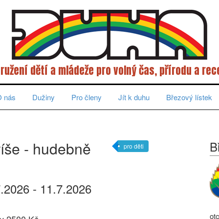
ružení dětí a mládeže pro volný čas, přírodu a rec
 nás
Dužiny
Pro členy
Jít k duhu
Březový lístek
říše - hudebně
B
pro děti
7.2026 - 11.7.2026
ot