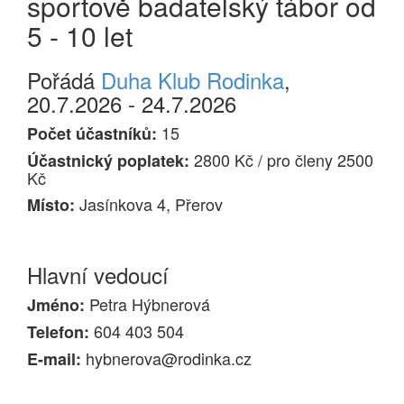
sportově badatelský tábor od
5 - 10 let
Pořádá
Duha Klub Rodinka
,
20.7.2026 - 24.7.2026
15
Počet účastníků:
2800 Kč / pro členy 2500
Účastnický poplatek:
Kč
Jasínkova 4, Přerov
Místo:
Hlavní vedoucí
Petra Hýbnerová
Jméno:
604 403 504
Telefon:
hybnerova@rodinka.cz
E-mail: