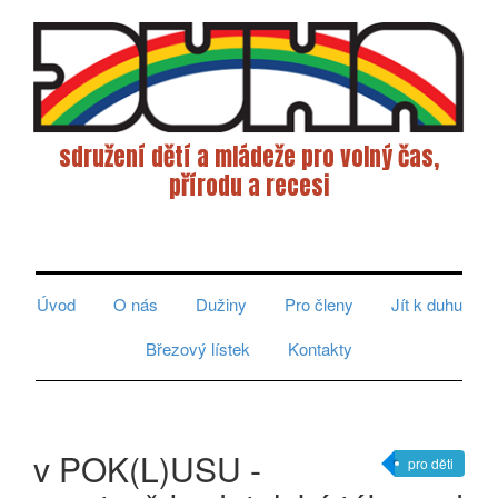
sdružení dětí a mládeže pro volný čas,
přírodu a recesi
Toggle
navigati
Úvod
O nás
Dužiny
Pro členy
Jít k duhu
Březový lístek
Kontakty
v POK(L)USU -
pro děti