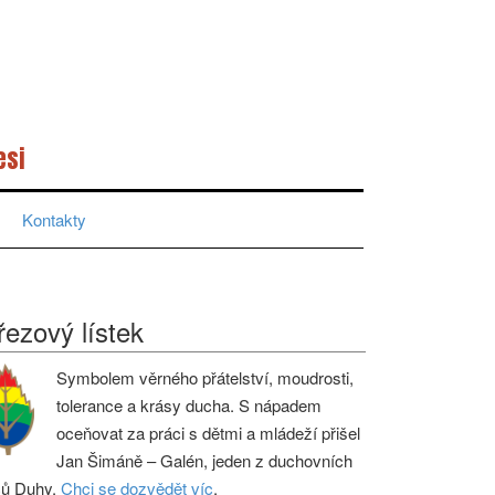
esi
Kontakty
řezový lístek
Symbolem věrného přátelství, moudrosti,
tolerance a krásy ducha. S nápadem
oceňovat za práci s dětmi a mládeží přišel
Jan Šimáně – Galén, jeden z duchovních
ců Duhy.
Chci se dozvědět víc
.