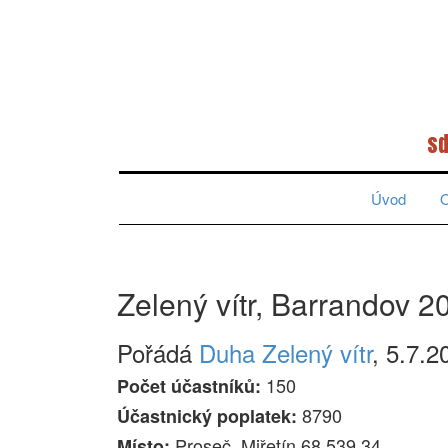
sd
Úvod
O
Zelený vítr, Barrandov 2
Pořádá
Duha Zelený vítr
, 5.7.2
150
Počet účastníků:
8790
Účastnický poplatek:
Proseč, Miřetín 68 539 34
Místo: