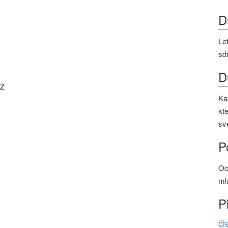
D
Le
sd
D
z
Ka
kt
sv
P
Oc
ml
P
čl