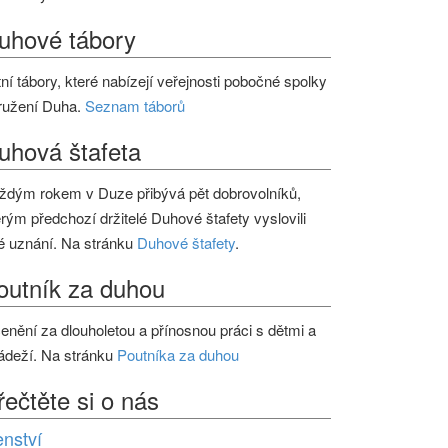
uhové tábory
tní tábory, které nabízejí veřejnosti pobočné spolky
ružení Duha.
Seznam táborů
uhová štafeta
ždým rokem v Duze přibývá pět dobrovolníků,
erým předchozí držitelé Duhové štafety vyslovili
é uznání. Na stránku
Duhové štafety
.
outník za duhou
enění za dlouholetou a přínosnou práci s dětmi a
ádeží. Na stránku
Poutníka za duhou
řečtěte si o nás
enství