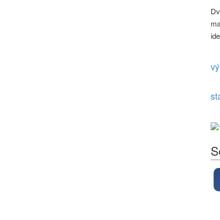
Dv
ma
id
vý
st
S