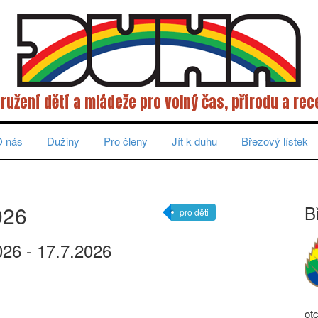
ružení dětí a mládeže pro volný čas, přírodu a rec
 nás
Dužiny
Pro členy
Jít k duhu
Březový lístek
026
B
pro děti
026 - 17.7.2026
ot