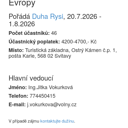
Evropy
Pořádá
Duha Rysi
, 20.7.2026 -
1.8.2026
46
Počet účastníků:
4200-4700,- Kč
Účastnický poplatek:
Turistická základna, Ostrý Kámen č.p. 1,
Místo:
pošta Karle, 568 02 Svitavy
Hlavní vedoucí
Ing.Jitka Vokurková
Jméno:
774450415
Telefon:
j.vokurkova@volny.cz
E-mail:
V případě zájmu
kontaktujte dužinu
.