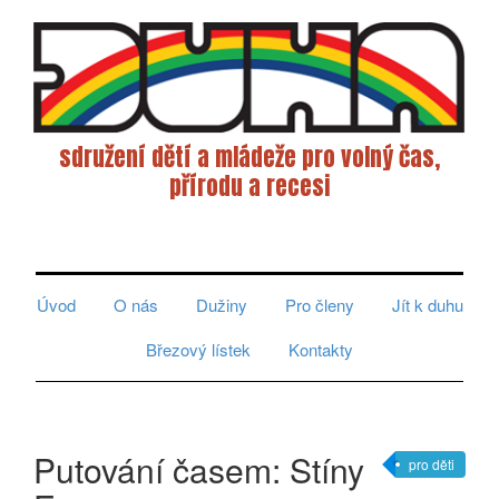
sdružení dětí a mládeže pro volný čas,
přírodu a recesi
Toggle
navigati
Úvod
O nás
Dužiny
Pro členy
Jít k duhu
Březový lístek
Kontakty
Putování časem: Stíny
pro děti