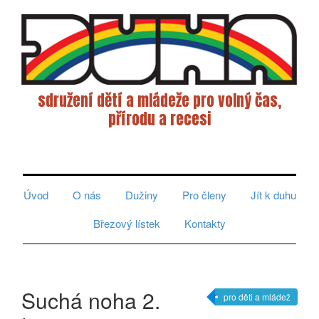
sdružení dětí a mládeže pro volný čas,
přírodu a recesi
Toggle
navigati
Úvod
O nás
Dužiny
Pro členy
Jít k duhu
Březový lístek
Kontakty
Suchá noha 2.
pro děti a mládež