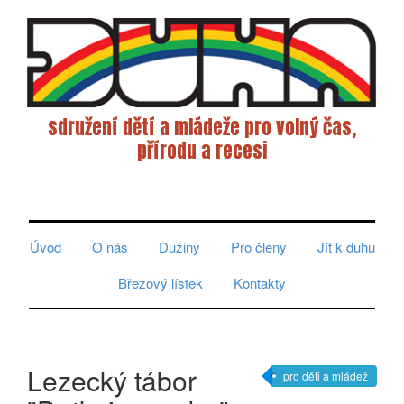
sdružení dětí a mládeže pro volný čas,
přírodu a recesi
Toggle
navigati
Úvod
O nás
Dužiny
Pro členy
Jít k duhu
Březový lístek
Kontakty
Lezecký tábor
pro děti a mládež