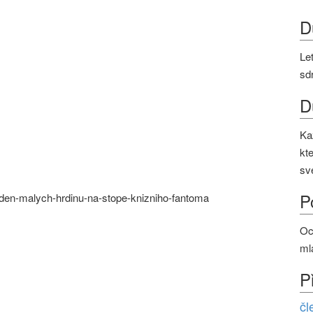
D
Le
sd
D
Ka
kt
sv
P
tyden-malych-hrdinu-na-stope-knizniho-fantoma
Oc
ml
P
čl