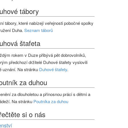
uhové tábory
tní tábory, které nabízejí veřejnosti pobočné spolky
ružení Duha.
Seznam táborů
uhová štafeta
ždým rokem v Duze přibývá pět dobrovolníků,
erým předchozí držitelé Duhové štafety vyslovili
é uznání. Na stránku
Duhové štafety
.
outník za duhou
enění za dlouholetou a přínosnou práci s dětmi a
ádeží. Na stránku
Poutníka za duhou
řečtěte si o nás
enství