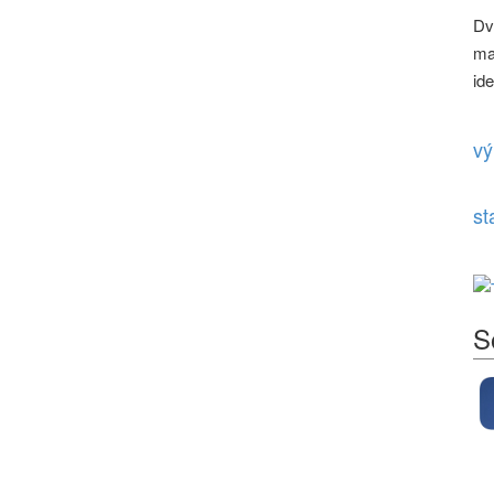
Dv
ma
id
vý
st
S