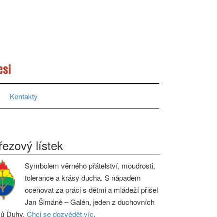
esi
Kontakty
řezový lístek
Symbolem věrného přátelství, moudrosti,
tolerance a krásy ducha. S nápadem
oceňovat za práci s dětmi a mládeží přišel
Jan Šimáně – Galén, jeden z duchovních
ců Duhy.
Chci se dozvědět víc
.