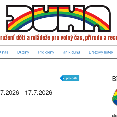
ružení dětí a mládeže pro volný čas, přírodu a rec
 nás
Dužiny
Pro členy
Jít k duhu
Březový lístek
B
pro děti
.7.2026 - 17.7.2026
ot