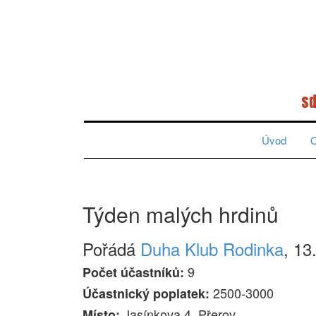
sd
Úvod
O
Týden malých hrdinů
Pořádá
Duha Klub Rodinka
, 13
9
Počet účastníků:
2500-3000
Účastnický poplatek:
Jasínkova 4, Přerov
Místo: