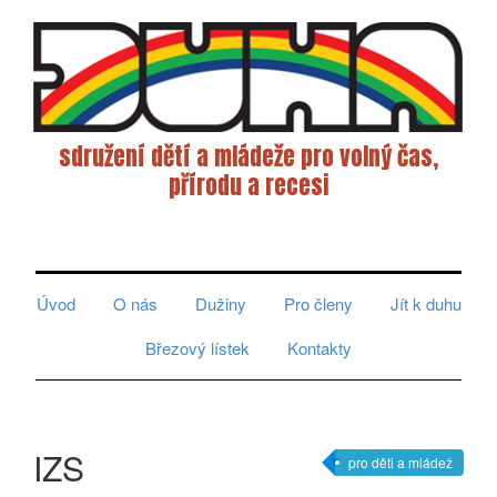
sdružení dětí a mládeže pro volný čas,
přírodu a recesi
Toggle
navigati
Úvod
O nás
Dužiny
Pro členy
Jít k duhu
Březový lístek
Kontakty
IZS
pro děti a mládež