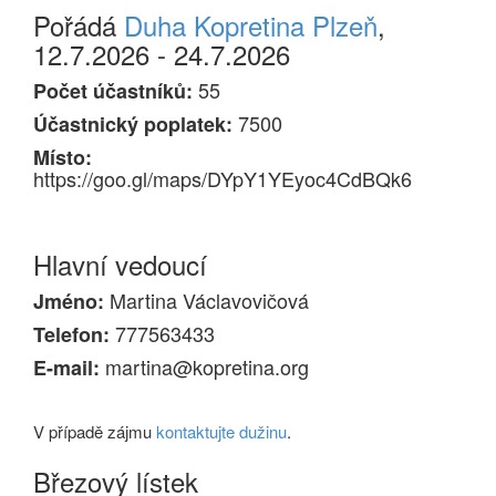
Pořádá
Duha Kopretina Plzeň
,
12.7.2026 - 24.7.2026
55
Počet účastníků:
7500
Účastnický poplatek:
Místo:
https://goo.gl/maps/DYpY1YEyoc4CdBQk6
Hlavní vedoucí
Martina Václavovičová
Jméno:
777563433
Telefon:
martina@kopretina.org
E-mail:
V případě zájmu
kontaktujte dužinu
.
Březový lístek