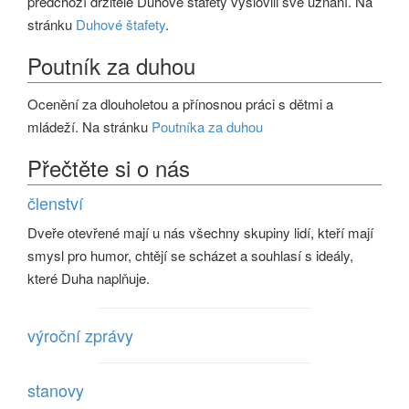
předchozí držitelé Duhové štafety vyslovili své uznání. Na
stránku
Duhové štafety
.
Poutník za duhou
Ocenění za dlouholetou a přínosnou práci s dětmi a
mládeží. Na stránku
Poutníka za duhou
Přečtěte si o nás
členství
Dveře otevřené mají u nás všechny skupiny lidí, kteří mají
smysl pro humor, chtějí se scházet a souhlasí s ideály,
které Duha naplňuje.
výroční zprávy
stanovy