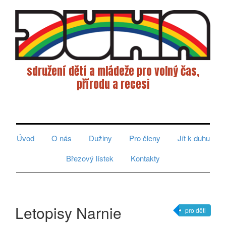
sdružení dětí a mládeže pro volný čas,
přírodu a recesi
Toggle
navigati
Úvod
O nás
Dužiny
Pro členy
Jít k duhu
Březový lístek
Kontakty
Letopisy Narnie
pro děti