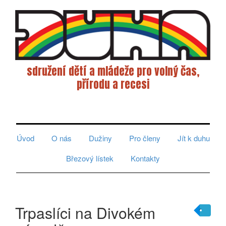
sdružení dětí a mládeže pro volný čas,
přírodu a recesi
Toggle
navigati
Úvod
O nás
Dužiny
Pro členy
Jít k duhu
Březový lístek
Kontakty
Trpaslíci na Divokém