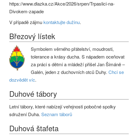
https://www.dlazka.cz/Akce/2026/srpen/Trpaslici-na-
Divokem-zapade
V případě zájmu
kontaktujte dužinu
.
Březový lístek
Symbolem věrného přátelství, moudrosti,
tolerance a krásy ducha. S nápadem oceňovat
za práci s dětmi a mládeží přišel Jan Šimáně –
Galén, jeden z duchovních otců Duhy.
Chci se
dozvědět víc
.
Duhové tábory
Letní tábory, které nabízejí veřejnosti pobočné spolky
sdružení Duha.
Seznam táborů
Duhová štafeta