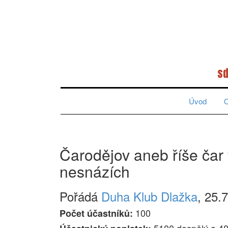
sd
Úvod
O
Čarodějov aneb říše čar
nesnázích
Pořádá
Duha Klub Dlažka
, 25.
100
Počet účastníků: