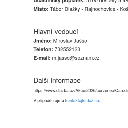
5100 dospělý a 48
Účastnický poplatek:
Tábor Dlažky - Rajnochovice - Ko
Místo:
Hlavní vedoucí
Miroslav Jaššo
Jméno:
732552123
Telefon:
m.jasso@seznam.cz
E-mail:
Další informace
https://www.dlazka.cz/Akce/2026/cervenec/Carode
V případě zájmu
kontaktujte dužinu
.