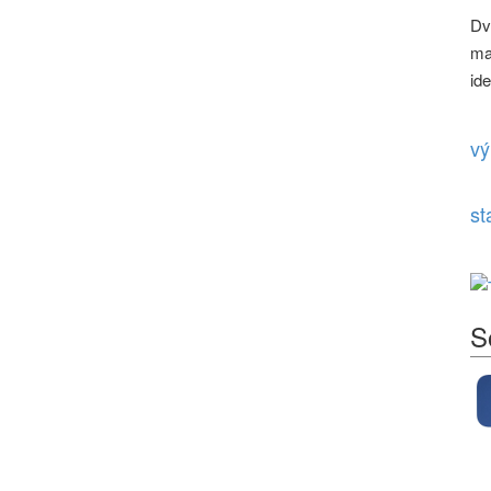
Dv
ma
id
vý
st
S