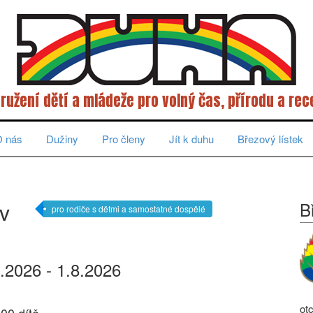
ružení dětí a mládeže pro volný čas, přírodu a rec
 nás
Dužiny
Pro členy
Jít k duhu
Březový lístek
 v
B
pro rodiče s dětmi a samostatné dospělé
7.2026 - 1.8.2026
ot