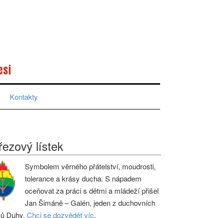
esi
Kontakty
řezový lístek
Symbolem věrného přátelství, moudrosti,
tolerance a krásy ducha. S nápadem
oceňovat za práci s dětmi a mládeží přišel
Jan Šimáně – Galén, jeden z duchovních
ců Duhy.
Chci se dozvědět víc
.