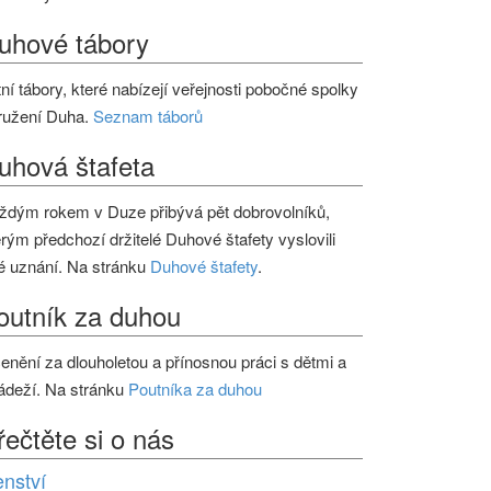
uhové tábory
tní tábory, které nabízejí veřejnosti pobočné spolky
ružení Duha.
Seznam táborů
uhová štafeta
ždým rokem v Duze přibývá pět dobrovolníků,
erým předchozí držitelé Duhové štafety vyslovili
é uznání. Na stránku
Duhové štafety
.
outník za duhou
enění za dlouholetou a přínosnou práci s dětmi a
ádeží. Na stránku
Poutníka za duhou
řečtěte si o nás
enství