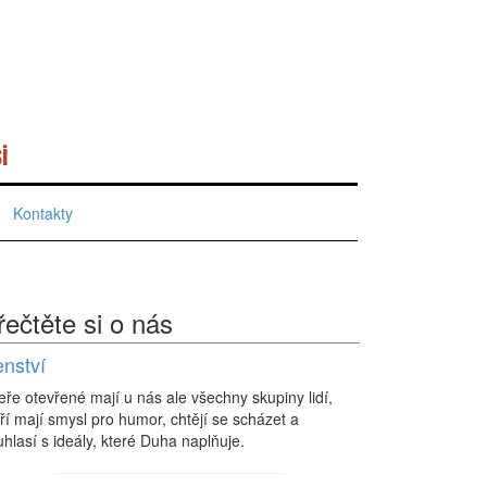
i
Kontakty
řečtěte si o nás
enství
eře otevřené mají u nás ale všechny skupiny lidí,
ří mají smysl pro humor, chtějí se scházet a
hlasí s ideály, které Duha naplňuje.