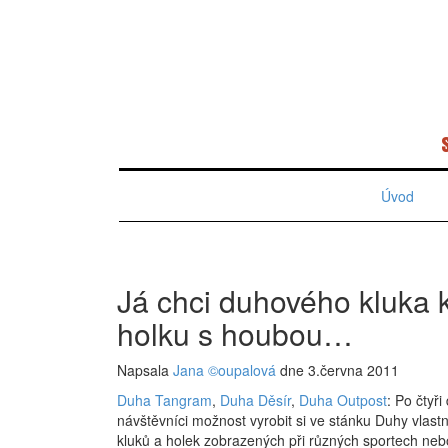
Úvod
Já chci duhového kluka k
holku s houbou…
Napsala
Jana ©oupalová
dne 3.června 2011
Duha Tangram
,
Duha Děsír
,
Duha Outpost
: Po čtyř
návštěvníci možnost vyrobit si ve stánku Duhy vlas
kluků a holek zobrazených při různých sportech nebo