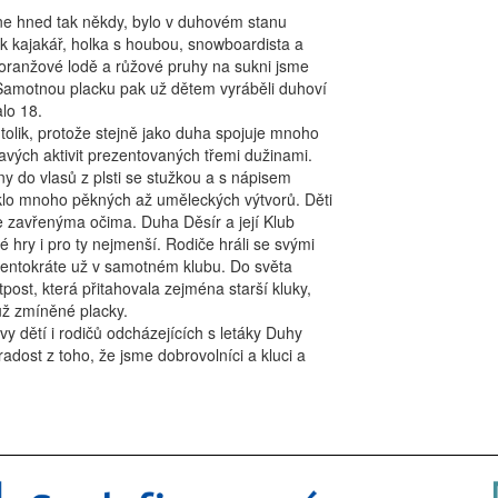
tne hned tak někdy, bylo v duhovém stanu
uk kajakář, holka s houbou, snowboardista a
 oranžové lodě a růžové pruhy na sukni jsme
y. Samotnou placku pak už dětem vyráběli duhoví
alo 18.
o tolik, protože stejně jako duha spojuje mnoho
avých aktivit prezentovaných třemi dužinami.
y do vlasů z plsti se stužkou a s nápisem
iklo mnoho pěkných až uměleckých výtvorů. Děti
e zavřenýma očima. Duha Děsír a její Klub
hry i pro ty nejmenší. Rodiče hráli se svými
, tentokráte už v samotném klubu. Do světa
ost, která přitahovala zejména starší kluky,
 už zmíněné placky.
 dětí i rodičů odcházejících s letáky Duhy
adost z toho, že jsme dobrovolníci a kluci a