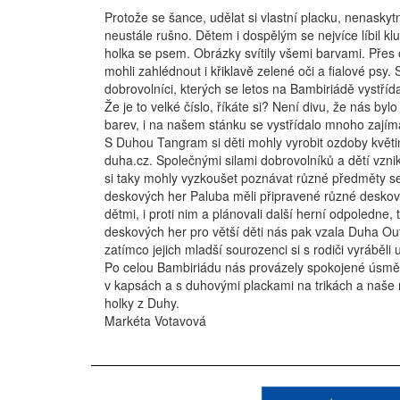
Protože se šance, udělat si vlastní placku, nenasky
neustále rušno. Dětem i dospělým se nejvíce líbil kl
holka se psem. Obrázky svítily všemi barvami. Přes
mohli zahlédnout i křiklavě zelené oči a fialové ps
dobrovolníci, kterých se letos na Bambiriádě vystříd
Že je to velké číslo, říkáte si? Není divu, že nás byl
barev, i na našem stánku se vystřídalo mnoho zajím
S Duhou Tangram si děti mohly vyrobit ozdoby květin
duha.cz. Společnými silami dobrovolníků a dětí vzn
si taky mohly vyzkoušet poznávat různé předměty s
deskových her Paluba měli připravené různé deskové 
dětmi, i proti nim a plánovali další herní odpoledne
deskových her pro větší děti nás pak vzala Duha Outp
zatímco jejich mladší sourozenci si s rodiči vyráběli
Po celou Bambiriádu nás provázely spokojené úsměvy
v kapsách
a s duhovými plackami na trikách a naše r
holky z Duhy.
Markéta Votavová