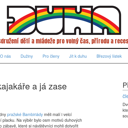
sdružení dětí a mládeže pro volný čas, přírodu a reces
O nás
Dužiny
Pro členy
Jít k duhu
Březový lístek
ajakáře a já zase
P
čl
Dv
kte
i dny
pražské Bambiriády
měli malí i velcí
sou
tní placku. Na výběr bylo osm motivů duhových
 zábavě, které si návštěvníci mohli dotvořit