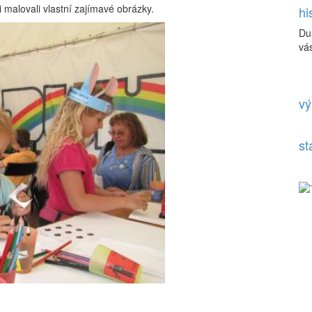
si malovali vlastní zajímavé obrázky.
hi
Du
vás
vý
st