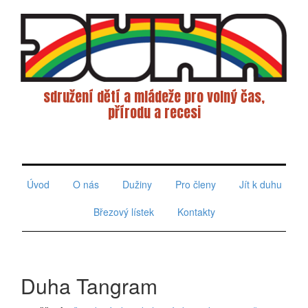
sdružení dětí a mládeže pro volný čas,
přírodu a recesi
Toggle
navigati
Úvod
O nás
Dužiny
Pro členy
Jít k duhu
Březový lístek
Kontakty
Duha Tangram