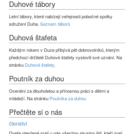
Duhové tábory
Letní tábory, které nabízejí veřejnosti pobočné spolky
sdružení Duha.
Seznam táborů
Duhová štafeta
Každým rokem v Duze přibývá pět dobrovolníků, kterým
předchozí držitelé Duhové štafety vyslovili své uznání. Na
stránku
Duhové štafety
.
Poutník za duhou
Ocenění za dlouholetou a přínosnou práci s dětmi a
mládeží. Na stránku
Poutníka za duhou
Přečtěte si o nás
členství
Dveře otevřené mají u nás všechny skupiny lidí, kteří mají