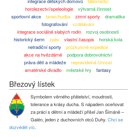
integrace dětských domovů
tábornictví
horolezectví/speleologie
výtvarná činnost
sportovní akce
tanec/hudba
zimní sporty
dramatika
fotografování
vzdělávání
integrace sociálně slabých rodin
rozvoj osobnosti
historický šerm
zpěv
vlastní časopis
horská kola
netradiční sporty
průzkumné expedice
akce na hvězdárně
podpora dobrovolnictví
práva dětí a mládeže
nepravidelná činnost
amatérské divadlo
městské hry
fantasy
Březový lístek
Symbolem věrného přátelství, moudrosti,
tolerance a krásy ducha. S nápadem oceňovat
za práci s dětmi a mládeží přišel Jan Šimáně –
Galén, jeden z duchovních otců Duhy.
Chci se
dozvědět víc
.