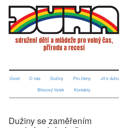
sdružení dětí a mládeže pro volný čas,
přírodu a recesi
Toggle
navigati
Úvod
O nás
Dužiny
Pro členy
Jít k duhu
Březový lístek
Kontakty
Dužiny se zaměřením