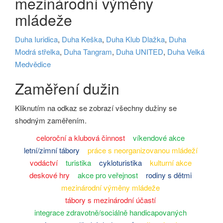
mezinárodní výměny
mládeže
Duha Iuridica
,
Duha Keška
,
Duha Klub Dlažka
,
Duha
Modrá střelka
,
Duha Tangram
,
Duha UNITED
,
Duha Velká
Medvědice
Zaměření dužin
Kliknutím na odkaz se zobrazí všechny dužiny se
shodným zaměřením.
celoroční a klubová činnost
víkendové akce
letní/zimní tábory
práce s neorganizovanou mládeží
vodáctví
turistika
cykloturistika
kulturní akce
deskové hry
akce pro veřejnost
rodiny s dětmi
mezinárodní výměny mládeže
tábory s mezinárodní účastí
integrace zdravotně/sociálně handicapovaných