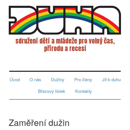
sdružení dětí a mládeže pro volný čas,
přírodu a recesi
Toggle
navigati
Úvod
O nás
Dužiny
Pro členy
Jít k duhu
Březový lístek
Kontakty
Zaměření dužin