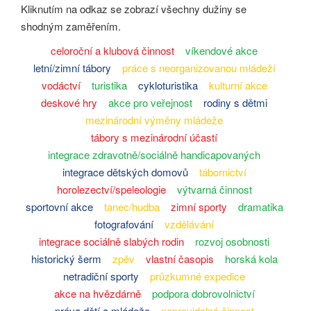
Kliknutím na odkaz se zobrazí všechny dužiny se
shodným zaměřením.
celoroční a klubová činnost
víkendové akce
letní/zimní tábory
práce s neorganizovanou mládeží
vodáctví
turistika
cykloturistika
kulturní akce
deskové hry
akce pro veřejnost
rodiny s dětmi
mezinárodní výměny mládeže
tábory s mezinárodní účastí
integrace zdravotně/sociálně handicapovaných
integrace dětských domovů
tábornictví
horolezectví/speleologie
výtvarná činnost
sportovní akce
tanec/hudba
zimní sporty
dramatika
fotografování
vzdělávání
integrace sociálně slabých rodin
rozvoj osobnosti
historický šerm
zpěv
vlastní časopis
horská kola
netradiční sporty
průzkumné expedice
akce na hvězdárně
podpora dobrovolnictví
práva dětí a mládeže
nepravidelná činnost