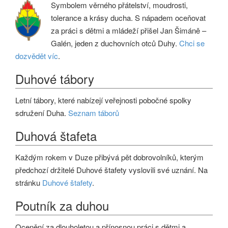
Symbolem věrného přátelství, moudrosti,
tolerance a krásy ducha. S nápadem oceňovat
za práci s dětmi a mládeží přišel Jan Šimáně –
Galén, jeden z duchovních otců Duhy.
Chci se
dozvědět víc
.
Duhové tábory
Letní tábory, které nabízejí veřejnosti pobočné spolky
sdružení Duha.
Seznam táborů
Duhová štafeta
Každým rokem v Duze přibývá pět dobrovolníků, kterým
předchozí držitelé Duhové štafety vyslovili své uznání. Na
stránku
Duhové štafety
.
Poutník za duhou
Ocenění za dlouholetou a přínosnou práci s dětmi a