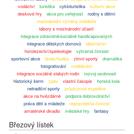
vodáctví
turistika
cykloturistika
kulturní akce
deskové hry
akce pro veřejnost
rodiny s dětmi
mezinárodní výměny mládeže
tábory s mezinárodní účastí
integrace zdravotně/sociálně handicapovaných
integrace dětských domovů
tábornictví
horolezectví/speleologie
výtvarná činnost
sportovní akce
tanec/hudba
zimní sporty
dramatika
fotografování
vzdělávání
integrace sociálně slabých rodin
rozvoj osobnosti
historický šerm
zpěv
vlastní časopis
horská kola
netradiční sporty
průzkumné expedice
akce na hvězdárně
podpora dobrovolnictví
práva dětí a mládeže
nepravidelná činnost
amatérské divadlo
městské hry
fantasy
Březový lístek