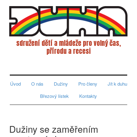
sdružení dětí a mládeže pro volný čas,
přírodu a recesi
Toggle
navigati
Úvod
O nás
Dužiny
Pro členy
Jít k duhu
Březový lístek
Kontakty
Dužiny se zaměřením