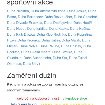
sportovní akce
Duha 7Kostka
,
Duha Alternativní zóna
,
Duha Arnika
,
Duha
Bafse
,
Duha Barrandov
,
Duha Bezva tábor
,
Duha Častoboř
,
Duha Divadlo Expekus
,
Duha Dobřejovice
,
Duha Hecíři
,
Duha Husot
,
Duha Iuridica
,
Duha Kapka
,
Duha Keška
,
Duha Klub Dlažka
,
Duha Klub Rodinka
,
Duha Kopretina
Plzeň
,
Duha Krounka
,
Duha Kutřín
,
Duha Maják
,
Duha
Miřetín
,
Duha NeNa
,
Duha Paluba
,
Duha Přístav
,
Duha
Sedliště
,
Duha Skalní město
,
Duha Střelka
,
Duha
Studánka
,
Duha Suchá noha
,
Duha Štít
,
Duha Tuláci
Olomouc
,
Duha Úsvit
Zaměření dužin
Kliknutím na odkaz se zobrazí všechny dužiny se
shodným zaměřením.
celoroční a klubová činnost
víkendové akce
letní/zimní tábory
práce s neorganizovanou mládeží