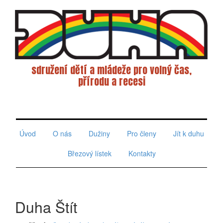
sdružení dětí a mládeže pro volný čas,
přírodu a recesi
Toggle
navigati
Úvod
O nás
Dužiny
Pro členy
Jít k duhu
Březový lístek
Kontakty
Duha Štít