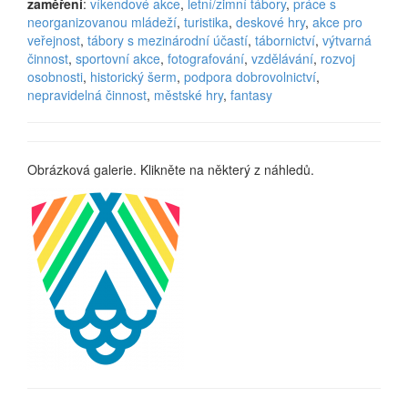
zaměření
:
víkendové akce
,
letní/zimní tábory
,
práce s
neorganizovanou mládeží
,
turistika
,
deskové hry
,
akce pro
veřejnost
,
tábory s mezinárodní účastí
,
tábornictví
,
výtvarná
činnost
,
sportovní akce
,
fotografování
,
vzdělávání
,
rozvoj
osobnosti
,
historický šerm
,
podpora dobrovolnictví
,
nepravidelná činnost
,
městské hry
,
fantasy
Obrázková galerie. Klikněte na některý z náhledů.