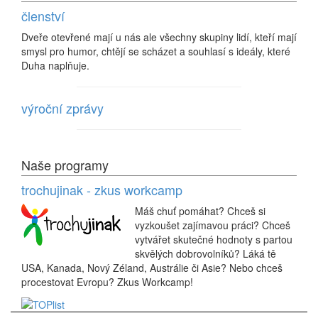
členství
Dveře otevřené mají u nás ale všechny skupiny lidí, kteří mají
smysl pro humor, chtějí se scházet a souhlasí s ideály, které
Duha naplňuje.
výroční zprávy
Naše programy
trochujinak - zkus workcamp
Máš chuť pomáhat? Chceš si
vyzkoušet zajímavou práci? Chceš
vytvářet skutečné hodnoty s partou
skvělých dobrovolníků? Láká tě
USA, Kanada, Nový Zéland, Austrálie či Asie? Nebo chceš
procestovat Evropu? Zkus Workcamp!