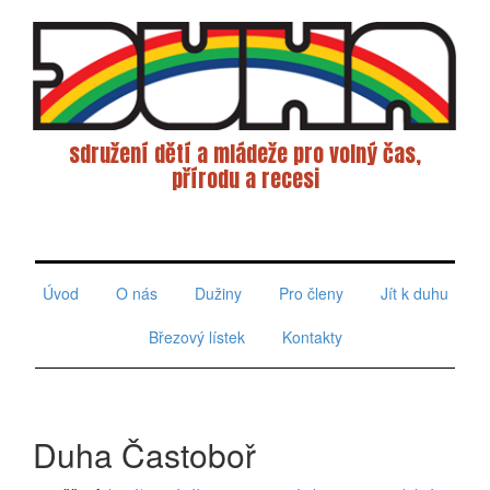
sdružení dětí a mládeže pro volný čas,
přírodu a recesi
Toggle
navigati
Úvod
O nás
Dužiny
Pro členy
Jít k duhu
Březový lístek
Kontakty
Duha Častoboř