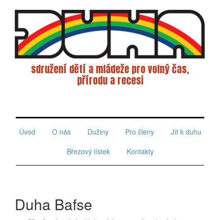
sdružení dětí a mládeže pro volný čas,
přírodu a recesi
Toggle
navigati
Úvod
O nás
Dužiny
Pro členy
Jít k duhu
Březový lístek
Kontakty
Duha Bafse