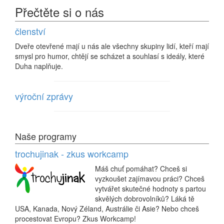
Přečtěte si o nás
členství
Dveře otevřené mají u nás ale všechny skupiny lidí, kteří mají
smysl pro humor, chtějí se scházet a souhlasí s ideály, které
Duha naplňuje.
výroční zprávy
Naše programy
trochujinak - zkus workcamp
Máš chuť pomáhat? Chceš si
vyzkoušet zajímavou práci? Chceš
vytvářet skutečné hodnoty s partou
skvělých dobrovolníků? Láká tě
USA, Kanada, Nový Zéland, Austrálie či Asie? Nebo chceš
procestovat Evropu? Zkus Workcamp!