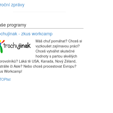
roční zprávy
še programy
ochujinak - zkus workcamp
Máš chuť pomáhat? Chceš si
vyzkoušet zajímavou práci?
Chceš vytvářet skutečné
hodnoty s partou skvělých
brovolníků? Láká tě USA, Kanada, Nový Zéland,
strálie či Asie? Nebo chceš procestovat Evropu?
us Workcamp!