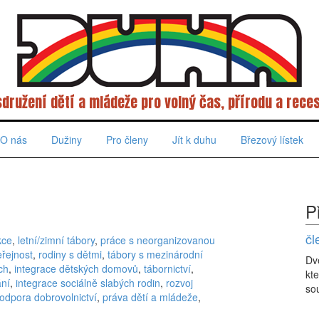
sdružení dětí a mládeže pro volný čas, přírodu a reces
O nás
Dužiny
Pro členy
Jít k duhu
Březový lístek
P
čl
kce
,
letní/zimní tábory
,
práce s neorganizovanou
eřejnost
,
rodiny s dětmi
,
tábory s mezinárodní
Dv
ch
,
integrace dětských domovů
,
tábornictví
,
kte
ání
,
integrace sociálně slabých rodin
,
rozvoj
sou
odpora dobrovolnictví
,
práva dětí a mládeže
,