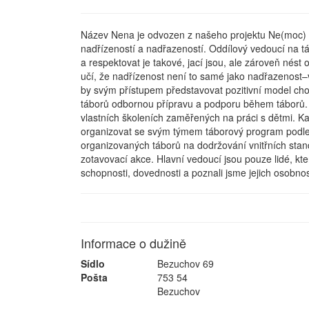
Název Nena je odvozen z našeho projektu Ne(moc) na
nadřízeností a nadřazeností. Oddílový vedoucí na 
a respektovat je takové, jací jsou, ale zároveň nés
učí, že nadřízenost není to samé jako nadřazenost–
by svým přístupem představovat pozitivní model cho
táborů odbornou přípravu a podporu během táborů.
vlastních školeních zaměřených na práci s dětmi. 
organizovat se svým týmem táborový program podle
organizovaných táborů na dodržování vnitřních stan
zotavovací akce. Hlavní vedoucí jsou pouze lidé, kt
schopnosti, dovednosti a poznali jsme jejich osobnos
Informace o dužině
Sídlo
Bezuchov 69
Pošta
753 54
Bezuchov