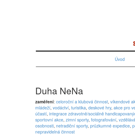
Úvod
Duha NeNa
zaměření
:
celoroční a klubová činnost
,
víkendové a
mládeží
,
vodáctví
,
turistika
,
deskové hry
,
akce pro v
účastí
,
integrace zdravotně/sociálně handicapovaný
sportovní akce
,
zimní sporty
,
fotografování
,
vzděláv
osobnosti
,
netradiční sporty
,
průzkumné expedice
,
p
nepravidelná činnost