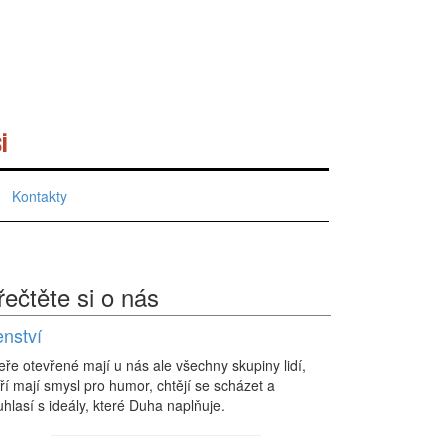
i
Kontakty
řečtěte si o nás
enství
eře otevřené mají u nás ale všechny skupiny lidí,
ří mají smysl pro humor, chtějí se scházet a
hlasí s ideály, které Duha naplňuje.