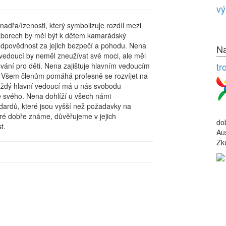
vý
dřa/ízenosti, který symbolizuje rozdíl mezi
táborech by měl být k dětem kamarádský
t odpovědnost za jejich bezpečí a pohodu. Nena
Na
vedoucí by neměl zneužívat své moci, ale měl
tr
vání pro děti. Nena zajištuje hlavním vedoucím
 Všem členům pomáhá profesně se rozvíjet na
Každý hlavní vedoucí má u nás svobodu
 svého. Nena dohlíží u všech námi
dardů, které jsou vyšší než požadavky na
eré dobře známe, důvěřujeme v jejich
do
t.
Au
Zk