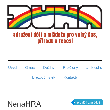
sdružení dětí a mládeže pro volný čas,
přírodu a recesi
Toggle
navigati
Úvod
O nás
Dužiny
Pro členy
Jít k duhu
Březový lístek
Kontakty
NenaHRA
pro děti a mládež