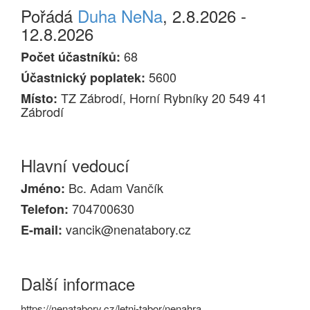
Pořádá
Duha NeNa
, 2.8.2026 -
12.8.2026
68
Počet účastníků:
5600
Účastnický poplatek:
TZ Zábrodí, Horní Rybníky 20 549 41
Místo:
Zábrodí
Hlavní vedoucí
Bc. Adam Vančík
Jméno:
704700630
Telefon:
vancik@nenatabory.cz
E-mail:
Další informace
https://nenatabory.cz/letni-tabor/nenahra