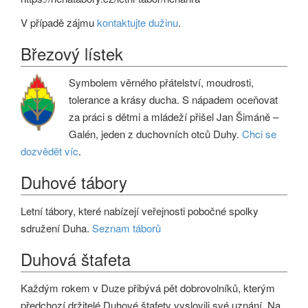
V případě zájmu
kontaktujte dužinu
.
Březový lístek
Symbolem věrného přátelství, moudrosti,
tolerance a krásy ducha. S nápadem oceňovat
za práci s dětmi a mládeží přišel Jan Šimáně –
Galén, jeden z duchovních otců Duhy.
Chci se
dozvědět víc
.
Duhové tábory
Letní tábory, které nabízejí veřejnosti pobočné spolky
sdružení Duha.
Seznam táborů
Duhová štafeta
Každým rokem v Duze přibývá pět dobrovolníků, kterým
předchozí držitelé Duhové štafety vyslovili své uznání. Na