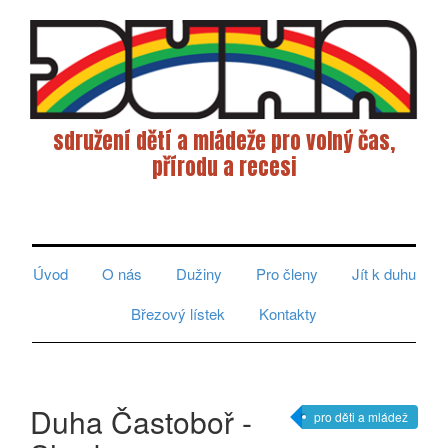
sdružení dětí a mládeže pro volný čas,
přírodu a recesi
Toggle
navigati
Úvod
O nás
Dužiny
Pro členy
Jít k duhu
Březový lístek
Kontakty
Duha Častoboř -
pro děti a mládež