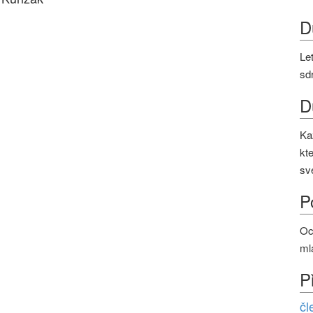
D
Le
sd
D
Ka
kt
sv
P
Oc
ml
P
čl