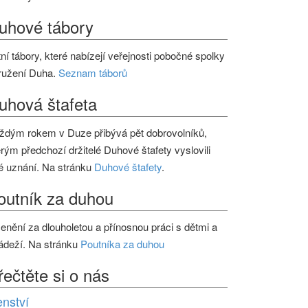
uhové tábory
tní tábory, které nabízejí veřejnosti pobočné spolky
ružení Duha.
Seznam táborů
uhová štafeta
ždým rokem v Duze přibývá pět dobrovolníků,
erým předchozí držitelé Duhové štafety vyslovili
é uznání. Na stránku
Duhové štafety
.
outník za duhou
enění za dlouholetou a přínosnou práci s dětmi a
ádeží. Na stránku
Poutníka za duhou
řečtěte si o nás
enství