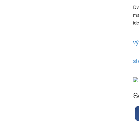
Dv
ma
id
vý
st
S