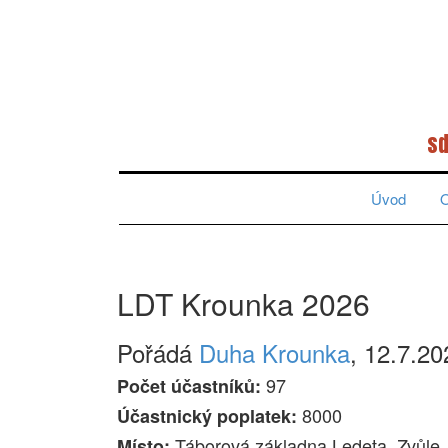
sd
Úvod
O
LDT Krounka 2026
Pořádá
Duha Krounka
, 12.7.20
97
Počet účastníků:
8000
Účastnický poplatek:
Táborová základna Ledeta, Zvůle
Místo: