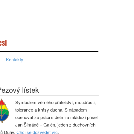
esi
Kontakty
řezový lístek
Symbolem věrného přátelství, moudrosti,
tolerance a krásy ducha. S nápadem
oceňovat za práci s dětmi a mládeží přišel
Jan Šimáně – Galén, jeden z duchovních
ců Duhy.
Chci se dozvědět víc
.