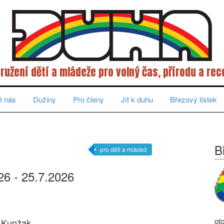
ružení dětí a mládeže pro volný čas, přírodu a rec
 nás
Dužiny
Pro členy
Jít k duhu
Březový lístek
B
pro děti a mládež
26 - 25.7.2026
ot
, Kunžak