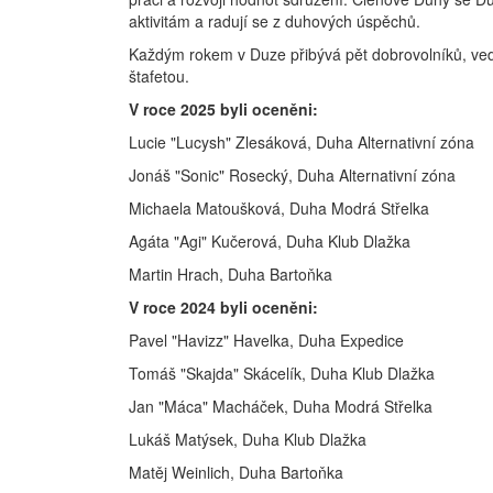
aktivitám a radují se z duhových úspěchů.
Každým rokem v Duze přibývá pět dobrovolníků, ve
štafetou.
V roce 2025 byli oceněni:
Lucie "Lucysh" Zlesáková, Duha Alternativní zóna
Jonáš "Sonic" Rosecký, Duha Alternativní zóna
Michaela Matoušková, Duha Modrá Střelka
Agáta "Agi" Kučerová, Duha Klub Dlažka
Martin Hrach, Duha Bartoňka
V roce 2024 byli oceněni:
Pavel "Havizz" Havelka, Duha Expedice
Tomáš "Skajda" Skácelík, Duha Klub Dlažka
Jan "Máca" Macháček, Duha Modrá Střelka
Lukáš Matýsek, Duha Klub Dlažka
Matěj Weinlich, Duha Bartoňka