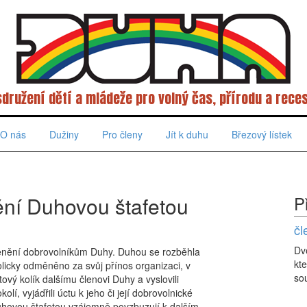
sdružení dětí a mládeže pro volný čas, přírodu a reces
O nás
Dužiny
Pro členy
Jít k duhu
Březový lístek
ění Duhovou štafetou
P
čl
Dv
enění dobrovolníkům Duhy. Duhou se rozběhla
kte
licky odměněno za svůj přínos organizaci, v
sou
tový kolík dalšímu členovi Duhy a vyslovili
lí, vyjádřili úctu k jeho či její dobrovolnické
uhovou štafetou vzájemně povzbuzují k dalším