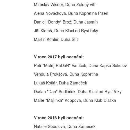
Miroslav Wisner, Duha Zelený vítr
Alena Nováčková, Duha Kopretina Plzeň
Daniel "Dendy" Brož, Duha Jasmín
Jiří Klemš, Duha Kluci od Rysí řeky
Martin Köhler, Duha Štít
V roce 2017 byli oceněni:
Petr "Matěj-RaDaR" Vaníček, Duha Kapka Sokolov
Vendula Prokšová, Duha Kopretina
Lukáš Kotlár, Duha Zámeček
Dušan "Dan" Sedláček, Duha Kluci od Rysí řeky
Marie "Majlinka" Koppová, Duha Klub Dlažka
V roce 2016 byli oceněni:
Natálie Sobolová, Duha Zámeček