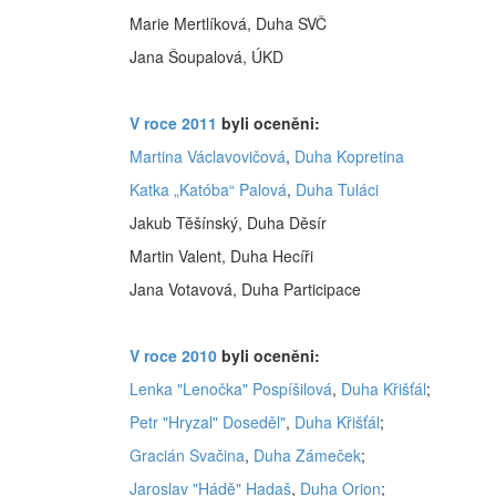
Marie Mertlíková, Duha SVČ
Jana Šoupalová, ÚKD
V roce 2011
byli oceněni:
Martina Václavovičová
,
Duha Kopretina
Katka „Katóba“ Palová
,
Duha Tuláci
Jakub Těšínský, Duha Děsír
Martin Valent, Duha Hecíři
Jana Votavová, Duha Participace
V roce 2010
byli oceněni:
Lenka "Lenočka" Pospíšilová
,
Duha Křišťál
;
Petr "Hryzal" Doseděl"
,
Duha Křišťál
;
Gracián Svačina
,
Duha Zámeček
;
Jaroslav "Hádě" Hadaš
,
Duha Orion
;