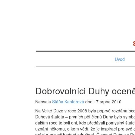
Úvod
Dobrovolníci Duhy ocen
Napsala
Stáňa Kantorová
dne 17.srpna 2010
Na Velké Duze v roce 2008 byla poprvé rozdána oc
Duhová štafeta – prvních pět členů Duhy bylo symbo
dalším roce to byli oni, kdo předávali pomyslný štafe
uznání někomu, o kom vědí, že je inspirací pro své oko
práci a rozvoji hodnot sdružení. Členové Duhy se D