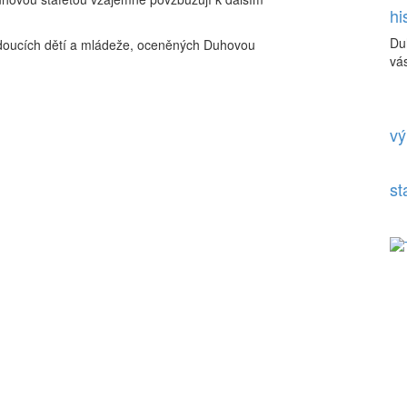
hi
Du
doucích dětí a mládeže, oceněných Duhovou
vás
vý
st