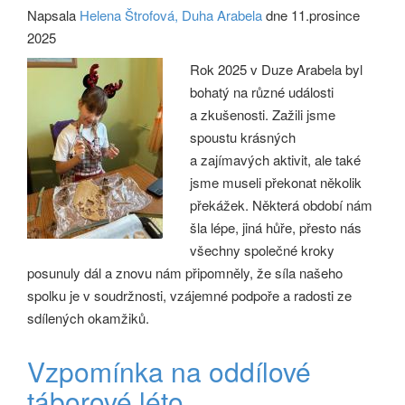
Napsala
Helena Štrofová, Duha Arabela
dne 11.prosince
2025
Rok 2025 v Duze Arabela byl
bohatý na různé události
a zkušenosti. Zažili jsme
spoustu krásných
a zajímavých aktivit, ale také
jsme museli překonat několik
překážek. Některá období nám
šla lépe, jiná hůře, přesto nás
všechny společné kroky
posunuly dál a znovu nám připomněly, že síla našeho
spolku je v soudržnosti, vzájemné podpoře a radosti ze
sdílených okamžiků.
Vzpomínka na oddílové
táborové léto