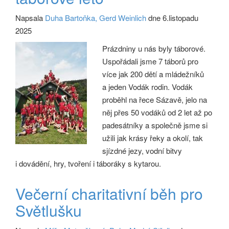
Napsala
Duha Bartoňka, Gerd Weinlich
dne 6.listopadu
2025
Prázdniny u nás byly táborové.
Uspořádali jsme 7 táborů pro
více jak 200 dětí a mládežníků
a jeden Vodák rodin. Vodák
proběhl na řece Sázavě, jelo na
něj přes 50 vodáků od 2 let až po
padesátníky a společně jsme si
užili jak krásy řeky a okolí, tak
sjízdné jezy, vodní bitvy
i dovádění, hry, tvoření i táboráky s kytarou.
Večerní charitativní běh pro
Světlušku