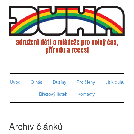
sdružení dětí a mládeže pro volný čas,
přírodu a recesi
Toggle
navigati
Úvod
O nás
Dužiny
Pro členy
Jít k duhu
Březový lístek
Kontakty
Archiv článků