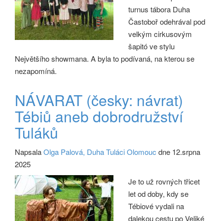
turnus tábora Duha
Častoboř odehrával pod
velkým cirkusovým
šapitó ve stylu
Největšího showmana. A byla to podívaná, na kterou se
nezapomíná.
NÁVARAT (česky: návrat)
Tébiů aneb dobrodružství
Tuláků
Napsala
Olga Palová, Duha Tuláci Olomouc
dne 12.srpna
2025
Je to už rovných třicet
let od doby, kdy se
Tébiové vydali na
dalekou cestu po Veliké