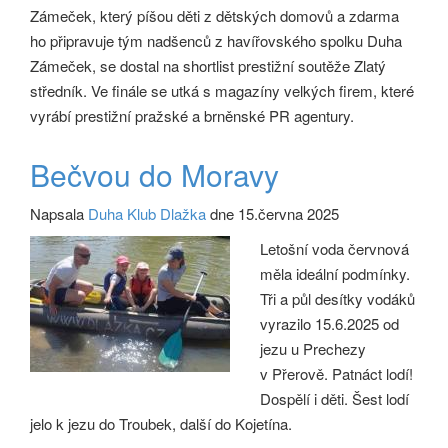
Zámeček, který píšou děti z dětských domovů a zdarma
ho připravuje tým nadšenců z havířovského spolku Duha
Zámeček, se dostal na shortlist prestižní soutěže Zlatý
středník. Ve finále se utká s magazíny velkých firem, které
vyrábí prestižní pražské a brněnské PR agentury.
Bečvou do Moravy
Napsala
Duha Klub Dlažka
dne 15.června 2025
Letošní voda červnová
měla ideální podmínky.
Tři a půl desítky vodáků
vyrazilo 15.6.2025 od
jezu u Prechezy
v Přerově. Patnáct lodí!
Dospělí i děti. Šest lodí
jelo k jezu do Troubek, další do Kojetína.