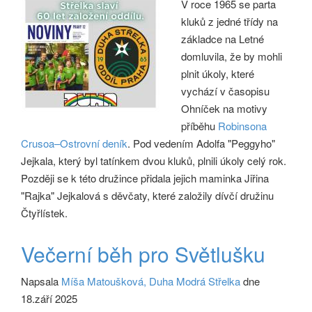
V roce 1965 se parta
kluků z jedné třídy na
základce na Letné
domluvila, že by mohli
plnit úkoly, které
vychází v časopisu
Ohníček na motivy
příběhu
Robinsona
Crusoa–Ostrovní deník
. Pod vedením Adolfa "Peggyho"
Jejkala, který byl tatínkem dvou kluků, plnili úkoly celý rok.
Později se k této družince přidala jejich maminka Jiřina
"Rajka" Jejkalová s děvčaty, které založily dívčí družinu
Čtyřlístek.
Večerní běh pro Světlušku
Napsala
Míša Matoušková, Duha Modrá Střelka
dne
18.září 2025