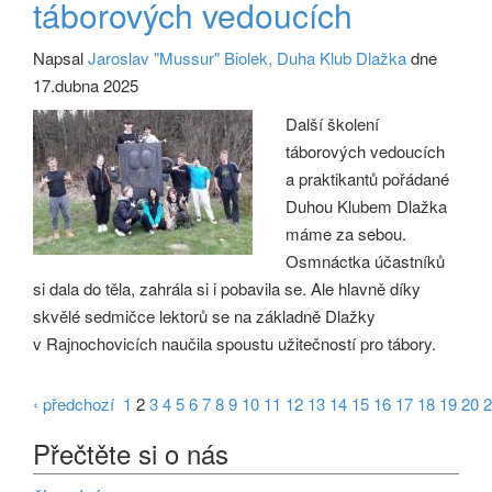
táborových vedoucích
Napsal
Jaroslav "Mussur" Biolek, Duha Klub Dlažka
dne
17.dubna 2025
Další školení
táborových vedoucích
a praktikantů pořádané
Duhou Klubem Dlažka
máme za sebou.
Osmnáctka účastníků
si dala do těla, zahrála si i pobavila se. Ale hlavně díky
skvělé sedmičce lektorů se na základně Dlažky
v Rajnochovicích naučila spoustu užitečností pro tábory.
‹ předchozí
1
2
3
4
5
6
7
8
9
10
11
12
13
14
15
16
17
18
19
20
2
Přečtěte si o nás