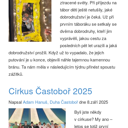
ztracené světy. Při příjezdu na
tábor děti ještě netušily, jaké
dobrodružství je čeká. Už při
prvním táboráku se setkaly se
dvěma dobrodruhy, kteří jim
vyprávěli, jakou cestu za
posledních pět let urazili a jaká
dobrodružství prožili. Když už to vypadalo, že jejich
putování je u konce, objevili náhle tajemnou kamennou
bránu. Ta nám měla v následujícím týdnu přinést spoustu
zážitků.
Cirkus Častoboř 2025
Napsal
Adam Hanuš, Duha Častoboř
dne 8.září 2025
Byli jste někdy
v cirkuse? My ano –
letos se totiž první