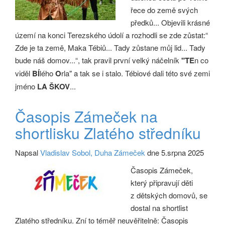
řece do země svých
předků... Objevili krásné
území na konci Terezského údolí a rozhodli se zde zůstat:“
Zde je ta země, Maka Tébiů... Tady zůstane můj lid... Tady
bude náš domov...“, tak pravil první velký náčelník
"TE
n co
viděl
BÍ
lého
O
rla" a tak se i stalo. Tébiové dali této své zemi
jméno
LA ŠKOV
...
Časopis Zámeček na
shortlisku Zlatého středníku
Napsal
Vladislav Sobol, Duha Zámeček
dne 5.srpna 2025
Časopis Zámeček,
který připravují děti
z dětských domovů, se
dostal na shortlist
Zlatého středníku. Zní to téměř neuvěřitelně: Časopis