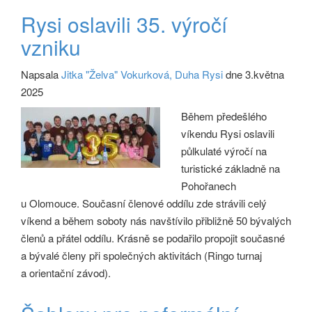
Rysi oslavili 35. výročí
vzniku
Napsala
Jitka "Želva" Vokurková, Duha Rysi
dne 3.května
2025
Během předešlého
víkendu Rysi oslavili
půlkulaté výročí na
turistické základně na
Pohořanech
u Olomouce. Současní členové oddílu zde strávili celý
víkend a během soboty nás navštívilo přibližně 50 bývalých
členů a přátel oddílu. Krásně se podařilo propojit současné
a bývalé členy při společných aktivitách (Ringo turnaj
a orientační závod).