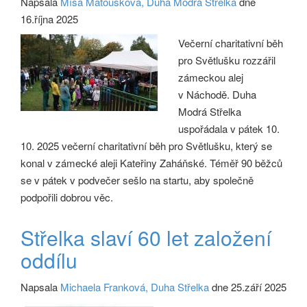
Napsala
Míša Matoušková, Duha Modrá Střelka
dne
16.října 2025
Večerní charitativní běh
pro Světlušku rozzářil
zámeckou alej
v Náchodě. Duha
Modrá Střelka
uspořádala v pátek 10.
10. 2025 večerní charitativní běh pro Světlušku, který se
konal v zámecké aleji Kateřiny Zaháňské. Téměř 90 běžců
se v pátek v podvečer sešlo na startu, aby společně
podpořili dobrou věc.
Střelka slaví 60 let založení
oddílu
Napsala
Michaela Franková, Duha Střelka
dne 25.září 2025