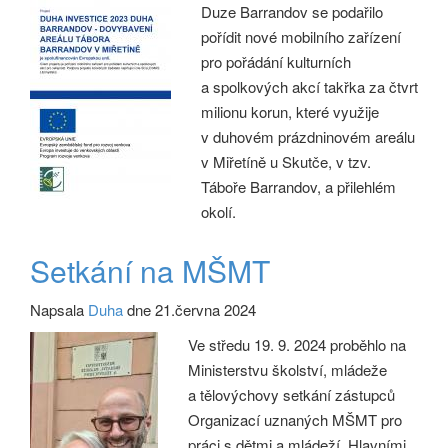
Duze Barrandov se podařilo
pořídit nové mobilního zařízení
pro pořádání kulturních
a spolkových akcí takřka za čtvrt
milionu korun, které využije
v duhovém prázdninovém areálu
v Miřetíně u Skutče, v tzv.
Táboře Barrandov, a přilehlém
okolí.
Setkání na MŠMT
Napsala
Duha
dne 21.června 2024
Ve středu 19. 9. 2024 proběhlo na
Ministerstvu školství, mládeže
a tělovýchovy setkání zástupců
Organizací uznaných MŠMT pro
práci s dětmi a mládeží. Hlavními