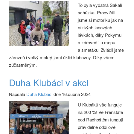
To byla vydatná Šakalí
schůzka. Procvičili
jsme si motoriku jak na
nízkých lanových
lávkách, díky Pokymu
a zároveň i u mopu
a smetáku. Zvládli jsme
zároveň i velký mokrý jarní úklid klubovny. Díky všem
zúčastněným.
Duha Klubáci v akci
Napsala
Duha Klubáci
dne 16.dubna 2024
U Klubáků vše funguje
na 200 %! Ve Frenštátě
pod Radhoštěm fungují
pravidelné oddílové