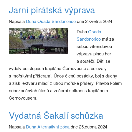
Jarní pirátská výprava
Napsala
Duha Osada Sandonorico
dne 2.května 2024
Duha
Osada
Sandonorico
má za
sebou víkendovou
výpravu plnou her
a soutěží. Děti se
vydaly po stopách kapitána Černovouse a bojovaly
s mořskými příšerami. Únos členů posádky, boj s duchy
a zisk lektvaru mladí z útrob mořské příšery. Plavba kolem
nebezpečných útesů a večerní setkání s kapitánem
Černovousem.
Vydatná Šakalí schůzka
Napsala
Duha Alternativní zóna
dne 25.dubna 2024