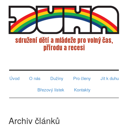
sdružení dětí a mládeže pro volný čas,
přírodu a recesi
Toggle
navigati
Úvod
O nás
Dužiny
Pro členy
Jít k duhu
Březový lístek
Kontakty
Archiv článků