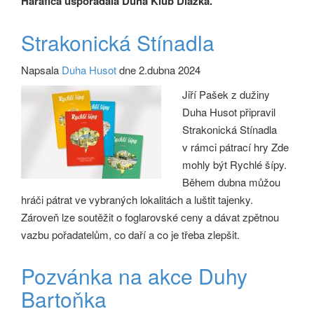
Harafica uspořádala Duha Klub Dlažka.
Strakonická Stínadla
Napsala
Duha Husot
dne 2.dubna 2024
Jiří Pašek z dužiny
Duha Husot připravil
Strakonická Stínadla
v rámci pátrací hry Zde
mohly být Rychlé šípy.
Během dubna můžou
hráči pátrat ve vybraných lokalitách a luštit tajenky.
Zároveň lze soutěžit o foglarovské ceny a dávat zpětnou
vazbu pořadatelům, co daří a co je třeba zlepšit.
Pozvánka na akce Duhy
Bartoňka