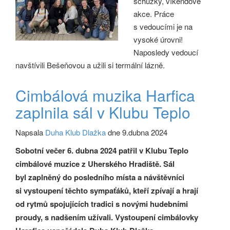
schůzky, víkendové
akce. Práce
s vedoucími je na
vysoké úrovni!
Naposledy vedoucí
navštívili Bešeňovou a užili si termální lázně.
Cimbálová muzika Harfica
zaplnila sál v Klubu Teplo
Napsala
Duha Klub Dlažka
dne 9.dubna 2024
Sobotní večer 6. dubna 2024 patřil v Klubu Teplo
cimbálové muzice z Uherského Hradiště. Sál
byl zaplněný do posledního místa a návštěvníci
si vystoupení těchto sympaťáků, kteří zpívají a hrají
od rytmů spojujících tradici s novými hudebními
proudy, s nadšením užívali. Vystoupení cimbálovky