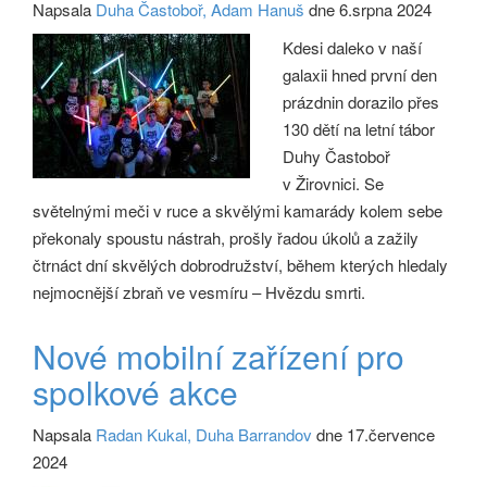
Napsala
Duha Častoboř, Adam Hanuš
dne 6.srpna 2024
Kdesi daleko v naší
galaxii hned první den
prázdnin dorazilo přes
130 dětí na letní tábor
Duhy Častoboř
v Žirovnici. Se
světelnými meči v ruce a skvělými kamarády kolem sebe
překonaly spoustu nástrah, prošly řadou úkolů a zažily
čtrnáct dní skvělých dobrodružství, během kterých hledaly
nejmocnější zbraň ve vesmíru – Hvězdu smrti.
Nové mobilní zařízení pro
spolkové akce
Napsala
Radan Kukal, Duha Barrandov
dne 17.července
2024