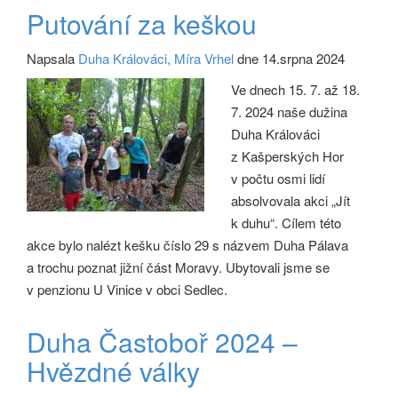
Putování za keškou
Napsala
Duha Králováci, Míra Vrhel
dne 14.srpna 2024
Ve dnech 15. 7. až 18.
7. 2024 naše dužina
Duha Králováci
z Kašperských Hor
v počtu osmi lidí
absolvovala akci „Jít
k duhu“. Cílem této
akce bylo nalézt kešku číslo 29 s názvem Duha Pálava
a trochu poznat jižní část Moravy. Ubytovali jsme se
v penzionu U Vinice v obci Sedlec.
Duha Častoboř 2024 –
Hvězdné války