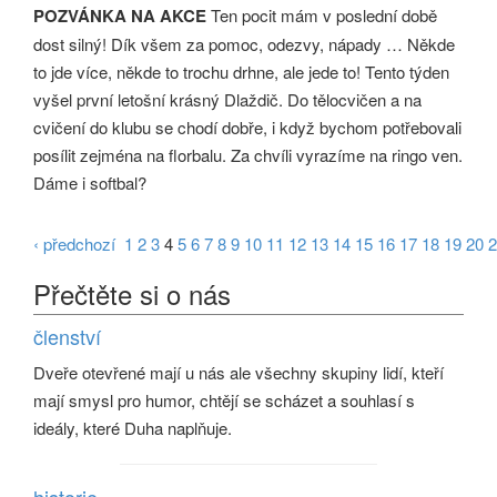
POZVÁNKA NA AKCE
Ten pocit mám v poslední době
dost silný! Dík všem za pomoc, odezvy, nápady … Někde
to jde více, někde to trochu drhne, ale jede to! Tento týden
vyšel první letošní krásný Dlaždič. Do tělocvičen a na
cvičení do klubu se chodí dobře, i když bychom potřebovali
posílit zejména na florbalu. Za chvíli vyrazíme na ringo ven.
Dáme i softbal?
‹ předchozí
1
2
3
4
5
6
7
8
9
10
11
12
13
14
15
16
17
18
19
20
2
Přečtěte si o nás
členství
Dveře otevřené mají u nás ale všechny skupiny lidí, kteří
mají smysl pro humor, chtějí se scházet a souhlasí s
ideály, které Duha naplňuje.
historie