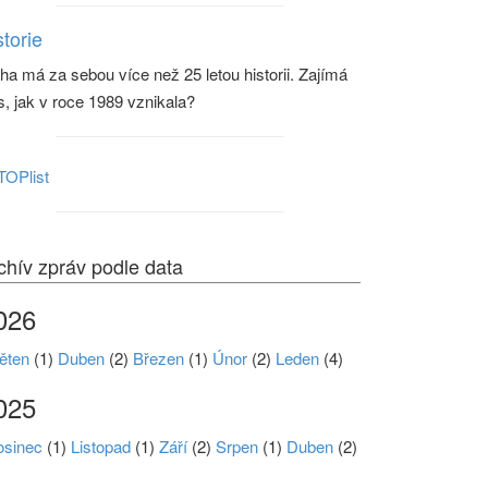
storie
ha má za sebou více než 25 letou historii. Zajímá
s, jak v roce 1989 vznikala?
chív zpráv podle data
026
ěten
(1)
Duben
(2)
Březen
(1)
Únor
(2)
Leden
(4)
025
osinec
(1)
Listopad
(1)
Září
(2)
Srpen
(1)
Duben
(2)