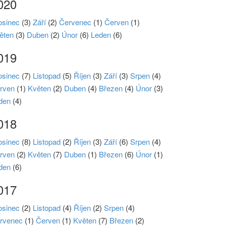
020
osinec
(3)
Září
(2)
Červenec
(1)
Červen
(1)
ěten
(3)
Duben
(2)
Únor
(6)
Leden
(6)
019
osinec
(7)
Listopad
(5)
Říjen
(3)
Září
(3)
Srpen
(4)
rven
(1)
Květen
(2)
Duben
(4)
Březen
(4)
Únor
(3)
den
(4)
018
osinec
(8)
Listopad
(2)
Říjen
(3)
Září
(6)
Srpen
(4)
rven
(2)
Květen
(7)
Duben
(1)
Březen
(6)
Únor
(1)
den
(6)
017
osinec
(2)
Listopad
(4)
Říjen
(2)
Srpen
(4)
rvenec
(1)
Červen
(1)
Květen
(7)
Březen
(2)