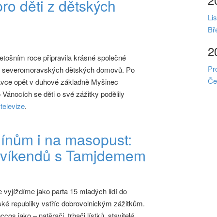
o děti z dětských
Li
Bř
2
tošním roce připravila krásné společné
Pr
ze severomoravských dětských domovů. Po
Če
távce opět v duhové základně Myšinec
 Vánocích se děti o své zážitky podělily
televize
.
ínům i na masopust:
t víkendů s Tamjdemem
vyjíždíme jako parta 15 mladých lidí do
ké republiky vstříc dobrovolnickým zážitkům.
ccos jako – natěrači, trhači lístků, stavitelé