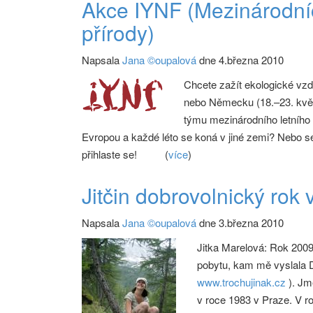
Akce IYNF (Mezinárodní
přírody)
Napsala
Jana ©oupalová
dne 4.března 2010
Chcete zažít ekologické vz
nebo Německu (18.–23. květ
týmu mezinárodního letního 
Evropou a každé léto se koná v jiné zemi? Nebo se 
přihlaste se!
(
více
)
Jitčin dobrovolnický rok v 
Napsala
Jana ©oupalová
dne 3.března 2010
Jitka Marelová: Rok 2009
pobytu, kam mě vyslala D
www.trochujinak.cz
). Jm
v roce 1983 v Praze. V r