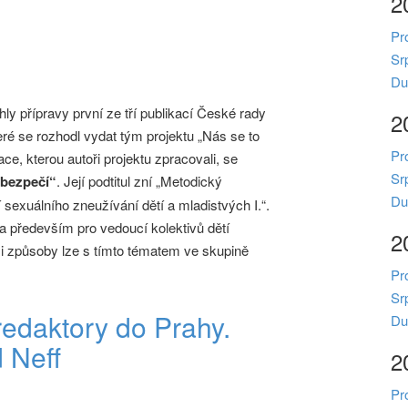
2
Pr
Sr
Du
ly přípravy první ze tří publikací České rady
2
eré se rozhodl vydat tým projektu „Nás se to
Pr
ace, kterou autoři projektu zpracovali, se
Sr
 bezpečí“
. Její podtitul zní „Metodický
Du
sexuálního zneužívání dětí a mladistvých I.“.
a především pro vedoucí kolektivů dětí
2
mi způsoby lze s tímto tématem ve skupině
Pr
Sr
edaktory do Prahy.
Du
d Neff
2
Pr