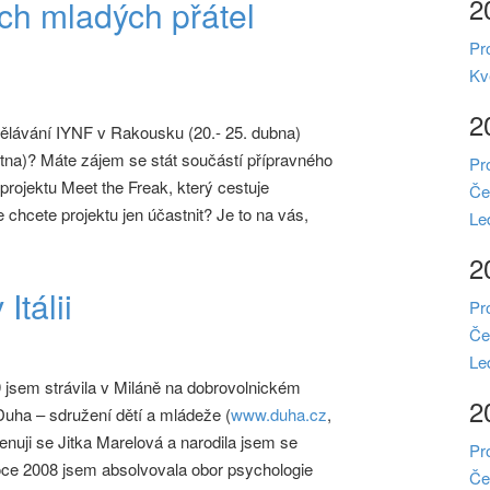
2
ch mladých přátel
Pr
Kv
2
dělávání IYNF v Rakousku (20.- 25. dubna)
na)? Máte zájem se stát součástí přípravného
Pr
projektu Meet the Freak, který cestuje
Če
chcete projektu jen účastnit? Je to na vás,
Le
2
Itálii
Pr
Če
Le
 jsem strávila v Miláně na dobrovolnickém
2
uha – sdružení dětí a mládeže (
www.duha.cz
,
enuji se Jitka Marelová a narodila jsem se
Pr
oce 2008 jsem absolvovala obor psychologie
Če