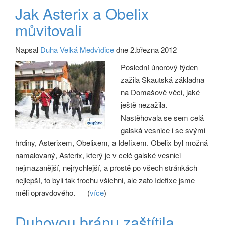
Jak Asterix a Obelix
můvitovali
Napsal
Duha Velká Medvìdice
dne 2.března 2012
Poslední únorový týden
zažila Skautská základna
na Domašově věci, jaké
ještě nezažila.
Nastěhovala se sem celá
galská vesnice i se svými
hrdiny, Asterixem, Obelixem, a Idefixem. Obelix byl možná
namalovaný, Asterix, který je v celé galské vesnici
nejmazanější, nejrychlejší, a prostě po všech stránkách
nejlepší, to byli tak trochu všichni, ale zato Idefixe jsme
měli opravdového.
(
více
)
Duhovou bránu zaštítila