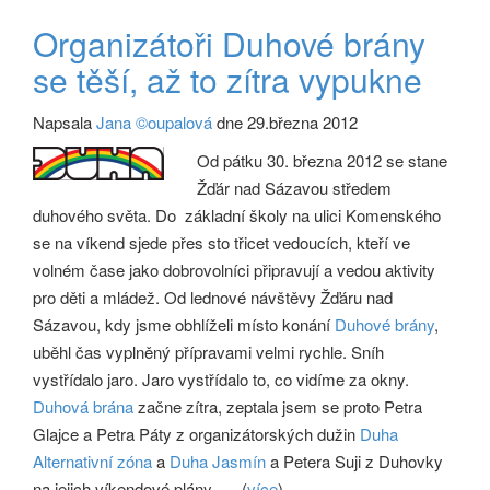
Organizátoři Duhové brány
se těší, až to zítra vypukne
Napsala
Jana ©oupalová
dne 29.března 2012
Od pátku 30. března 2012 se stane
Žďár nad Sázavou středem
duhového světa. Do základní školy na ulici Komenského
se na víkend sjede přes sto třicet vedoucích, kteří ve
volném čase jako dobrovolníci připravují a vedou aktivity
pro děti a mládež. Od lednové návštěvy Žďáru nad
Sázavou, kdy jsme obhlíželi místo konání
Duhové brány
,
uběhl čas vyplněný přípravami velmi rychle. Sníh
vystřídalo jaro. Jaro vystřídalo to, co vidíme za okny.
Duhová brána
začne zítra, zeptala jsem se proto Petra
Glajce a Petra Páty z organizátorských dužin
Duha
Alternativní zóna
a
Duha Jasmín
a Petera Suji z Duhovky
na jejich víkendové plány.
(
více
)