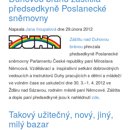
předsedkyně Poslanecké
sněmovny
Napsala
Jana ©oupalová
dne 29.února 2012
Záštitu nad Duhovou
bránou
převzala
předsedkyně Poslanecké
sněmovny Parlamentu České republiky paní Miroslava
Němcová. Vzdělávací a inspirativní setkání dobrovolných
vedoucích a instruktorů Duhy pracujících s dětmi a mládeží
ve volném čase se uskuteční dne 30. 3.–1. 4. 2012 ve
Žďáru nad Sázavou, rodném městě paní Němcové. Záštita
a dopis paní předsedkyně jsou k nahlédnutí
zde
.
Takový užitečný, nový, jiný,
milý bazar