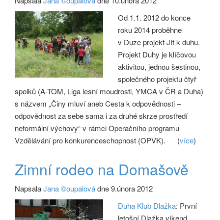
Napsala
Jana ©oupalová
dne 10.února 2012
Od 1.1. 2012 do konce
roku 2014 proběhne
v Duze projekt Jít k duhu.
Projekt Duhy je klíčovou
aktivitou, jednou šestinou,
společného projektu čtyř
spolků (A-TOM, Liga lesní moudrosti, YMCA v ČR a Duha)
s názvem „Činy mluví aneb Cesta k odpovědnosti –
odpovědnost za sebe sama i za druhé skrze prostředí
neformální výchovy“ v rámci Operačního programu
Vzdělávání pro konkurenceschopnost (OPVK).
(
více
)
Zimní rodeo na Domašově
Napsala
Jana ©oupalová
dne 9.února 2012
Duha Klub Dlažka
: První
letošní Dlažka víkend