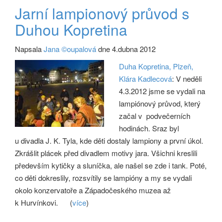
Jarní lampionový průvod s
Duhou Kopretina
Napsala
Jana ©oupalová
dne 4.dubna 2012
Duha Kopretina, Plzeň,
Klára Kadlecová
: V neděli
4.3.2012 jsme se vydali na
lampiónový průvod, který
začal v podvečerních
hodinách. Sraz byl
u divadla J. K. Tyla, kde děti dostaly lampiony a první úkol.
Zkrášlit plácek před divadlem motivy jara. Všichni kreslili
především kytičky a sluníčka, ale našel se zde i tank. Poté,
co děti dokreslily, rozsvítily se lampióny a my se vydali
okolo konzervatoře a Západočeského muzea až
k Hurvínkovi.
(
více
)