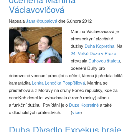
Václavovičová
Napsala
Jana ©oupalová
dne 6.února 2012
Martina Václavovičová je
předsedkyní plzeňské
dužiny
Duha Kopretina
. Na
24. Velké Duze v Praze
převzala
Duhovou štafetu
,
ocenění Duhy pro
dobrovolné vedoucí pracující s dětmi, kterou jí předala letitá
kamarádka
Lenka Lenočka Pospíšilová
. Martina se
přestěhovala z Moravy na druhý konec republiky, kde za
necelých deset let vybudovala (kromě rodiny) silnou
a funkční dužinu. Povídání je o
Duze Kopretině
a také
o dlouholetých přátelstvích.
(
více
)
Duha Divadlo Expekus hraje