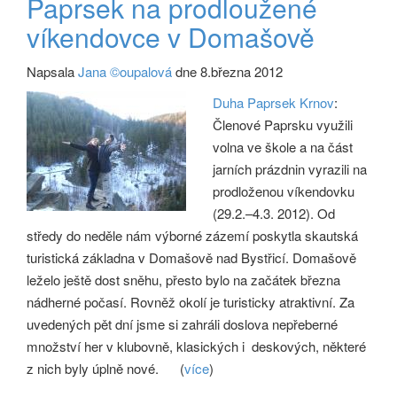
Paprsek na prodloužené
víkendovce v Domašově
Napsala
Jana ©oupalová
dne 8.března 2012
Duha Paprsek Krnov
:
Členové Paprsku využili
volna ve škole a na část
jarních prázdnin vyrazili na
prodloženou víkendovku
(29.2.–4.3. 2012). Od
středy do neděle nám výborné zázemí poskytla skautská
turistická základna v Domašově nad Bystřicí. Domašově
leželo ještě dost sněhu, přesto bylo na začátek března
nádherné počasí. Rovněž okolí je turisticky atraktivní. Za
uvedených pět dní jsme si zahráli doslova nepřeberné
množství her v klubovně, klasických i deskových, některé
z nich byly úplně nové.
(
více
)