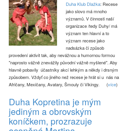
Duha Klub Dlažka
: Recese
jako slovo má mnoho
významů. V činnosti naší
organizace /tedy Duhy/ má
význam ten hlavní a to
význam recese jako
nadsázka či způsob
provedení aktivit tak, aby nevážnou a humornou formou
"naprosto vážně znevážily původní vážně myšlené". Aby
hlavně pobavily účastníky akcí lehkým a někdy i drsným
způsobem. Vždyť co jiného než recese je hrát si u nás na
Afričany, Mexičany, Avatary, Šmouly či Vikingy.
(
více
)
Duha Kopretina je mým
jediným a obrovským
koníčkem, prozrazuje
oceněná Martina