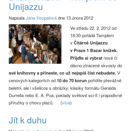
Unijazzu
Napsala
Jana ©oupalová
dne 13.února 2012
Ve středu 22. 2. 2012 od
18:30 pořádá Tamjdem
v
Čítárně Unijazzu
v Praze 1 Bazar knížek.
Přijďte si vybrat
nové či
dávno ztracené skvosty do
své knihovny a přineste, co už nejspíš číst nebudete.
V
cenových kategoriích od
10 do 70 korun
pořídíte převážně
beletrii, ale i všelicos s obrázky, klasiky formátu Geralda
Durrella nebo E. A. Poa, poklady světové sci-fi i prapodivné
příručky o chovu plazů.
(
více
)
Jít k duhu