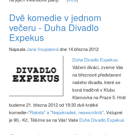
Dvě komedie v jednom
večeru - Duha Divadlo
Expekus
Napsala
Jana ©oupalová
dne 14.března 2012
Duha Divadlo Expekus:
Vážení diváci, zveme Vás
na březnové představení
našeho divadla, které se
koná tradičně v Klubu
Klamovka na Praze 5. Hrát
budeme 21. března 2012 od 19:30 dvě krátké
komedie–
"Raketa" a "Nepokradeš, nesesmilníš"
. Vstupné
je 90,- Kč. Těšíme se na Vás! Vaše
Duha Divadlo Expekus