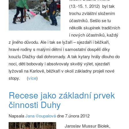
(13.-15. 1. 2012) byl tak
trochu zvláštní složením
účastníků. Sešlo se tu
několik skupinek tradičních
i nových účastníků, každý
z jiného důvodu. Ale i tak se lyžaři – sjezdaři i běžkaři,
hravé rodiny s malými dětmi i samostatní dospělí díky
kouzlu Dlažky dali dohromady. A tak kytary hrály dlouho do
noci, děti bobovaly i absolvovaly skvělý výlet, sjezdaři
lyžovali na Karlově, běžkaři v okolí základny projeli nové
stopy.
(
více
)
Recese jako základní prvek
činnosti Duhy
Napsala
Jana ©oupalová
dne 7.února 2012
Jaroslav Mussur Biolek,