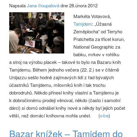
Napsala
Jana ©oupalová
dne 28.února 2012
Markéta Votavová,
Tamjdem
: „Úžasná
Zeměplocha“ od Terryho
Pratchetta za třicet korun,
National Geographic za
babku, mrkev v rohlíku
a stroj na výrobu placek – takové to bylo na Bazaru knih
Tamjdemu. Během jednoho večera (22. 2.) se v čítárně
Unijazzu sešlo hodně zajímavých lidí z řad bývalých
účastníků Tamjdemu, milovníků knih i tak trochu
dobrodruhů. Někdo přinesl knihy vlastní a Tamjdemu je
k dobročinnému prodeji věnoval, někdo (často i samotní
dárci) si domů odnášel knihy nové a někdy byl jejich počet
větší, než domácí knihovna mohla unést.
(
více
)
Bazar knížek – Tamjdem do