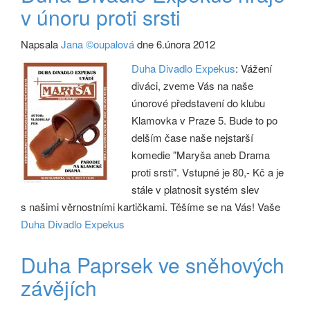
v únoru proti srsti
Napsala
Jana ©oupalová
dne 6.února 2012
Duha Divadlo Expekus
: Vážení
diváci, zveme Vás na naše
únorové představení do klubu
Klamovka v Praze 5. Bude to po
delším čase naše nejstarší
komedie "Maryša aneb Drama
proti srsti". Vstupné je 80,- Kč a je
stále v platnosit systém slev
s našimi věrnostními kartičkami. Těšíme se na Vás! Vaše
Duha Divadlo Expekus
Duha Paprsek ve sněhových
závějích