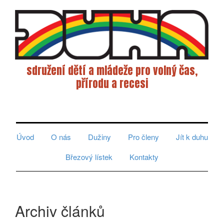
sdružení dětí a mládeže pro volný čas,
přírodu a recesi
Toggle
navigati
Úvod
O nás
Dužiny
Pro členy
Jít k duhu
Březový lístek
Kontakty
Archiv článků