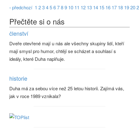
‹ předchozí
1
2
3
4
5
6
7
8
9
10
11
12
13
14
15
16
17
18
19
20
2
Přečtěte si o nás
členství
Dveře otevřené mají u nás ale všechny skupiny lidí, kteří
mají smysl pro humor, chtějí se scházet a souhlasí s
ideály, které Duha naplňuje.
historie
Duha má za sebou více než 25 letou historii. Zajímá vás,
jak v roce 1989 vznikala?