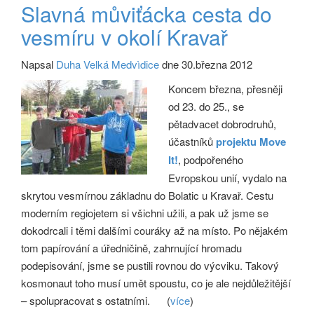
Slavná můviťácka cesta do
vesmíru v okolí Kravař
Napsal
Duha Velká Medvìdice
dne 30.března 2012
Koncem března, přesněji
od 23. do 25., se
pětadvacet dobrodruhů,
účastníků
projektu Move
It!
, podpořeného
Evropskou unií, vydalo na
skrytou vesmírnou základnu do Bolatic u Kravař. Cestu
moderním regiojetem si všichni užili, a pak už jsme se
dokodrcali i těmi dalšími couráky až na místo. Po nějakém
tom papírování a úředničině, zahrnující hromadu
podepisování, jsme se pustili rovnou do výcviku. Takový
kosmonaut toho musí umět spoustu, co je ale nejdůležitější
– spolupracovat s ostatními.
(
více
)