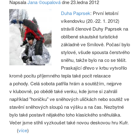
Napsala
Jana ©oupalová
dne 23.ledna 2012
Duha Paprsek
: První letošní
víkendovku (20.-22. 1. 2012)
strávili členové Duhy Paprsek na
oblíbené skautské turistické
základně ve Smilově. Počasí bylo
stylové, všude spousta čerstvého
sněhu, takže bylo na co se těšit.
Praskající dřevo v krbu vytvořilo
kromě pocitu příjemného tepla také pocit relaxace
a pohody. Celá sobota patřila hrám a soutěžím, nejprve
v klubovně, po obědě také venku, kde jsme si zahráli
například "honičku" ve sněhových uličkách nebo soutěž ve
stavění sněhových sloupů na výšku a na čas. Nezbytné
bylo také postavit nějakého toho klasického sněhuláka.
Večer jsme stihli vyzkoušet také novou deskovou hru Kufr.
(
více
)