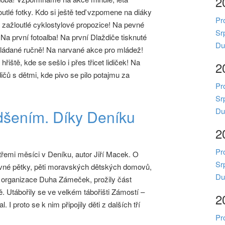
2
outlé fotky. Kdo si ještě teď vzpomene na diáky
Pr
 zažloutlé cyklostylové propozice! Na pevné
Sr
. Na první fotoalba! Na první Dlaždiče tisknuté
Du
kládané ručně! Na narvané akce pro mládež!
hřiště, kde se sešlo i přes třicet lidiček! Na
2
dičů s dětmi, kde pivo se pilo potajmu za
Pr
Sr
Du
adšením. Díky Deníku
2
Pr
třemi měsíci v Deníku, autor Jiří Macek. O
Sr
ávné pětky, pěti moravských dětských domovů,
Du
á organizace Duha Zámeček, prožily část
ě. Utábořily se ve velkém tábořišti Zámostí –
2
 I proto se k nim připojily děti z dalších tří
Pr