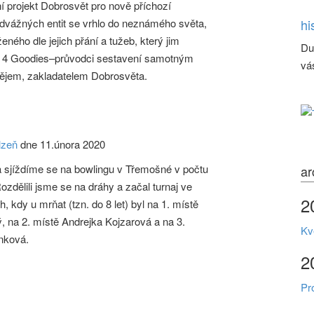
ní projekt Dobrosvět pro nově příchozí
odvážných entit se vrhlo do neznámého světa,
hi
eného dle jejich přání a tužeb, který jim
Du
i 4 Goodies–průvodci sestavení samotným
vá
ějem, zakladatelem Dobrosvěta.
lzeň
dne 11.února 2020
 a sjíždíme se na bowlingu v Třemošné v počtu
ar
ozdělili jsme se na dráhy a začal turnaj ve
2
h, kdy u mrňat (tzn. do 8 let) byl na 1. místě
, na 2. místě Andrejka Kojzarová a na 3.
Kv
rnková.
2
Pr