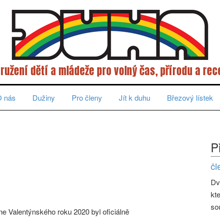
ružení dětí a mládeže pro volný čas, přírodu a rec
 nás
Dužiny
Pro členy
Jít k duhu
Březový lístek
P
čl
Dv
kt
so
ne Valentýnského roku 2020 byl oficiálně