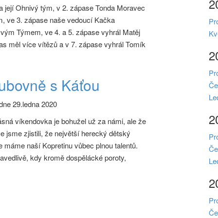
2
a její Ohnivý tým, v 2. zápase Tonda Moravec
, ve 3. zápase naše vedoucí Kačka
Pr
vým Týmem, ve 4. a 5. zápase vyhrál Matěj
Kv
as měl více vítězů a v 7. zápase vyhrál Tomík
2
Pr
lubovně s Káťou
Če
Le
dne 29.ledna 2020
2
ásná víkendovka je bohužel už za námi, ale že
že jsme zjistili, že největší herecký dětský
Pr
že máme naší Kopretinu vůbec plnou talentů.
Če
avedlivě, kdy kromě dospělácké poroty,
Le
2
Pr
Če