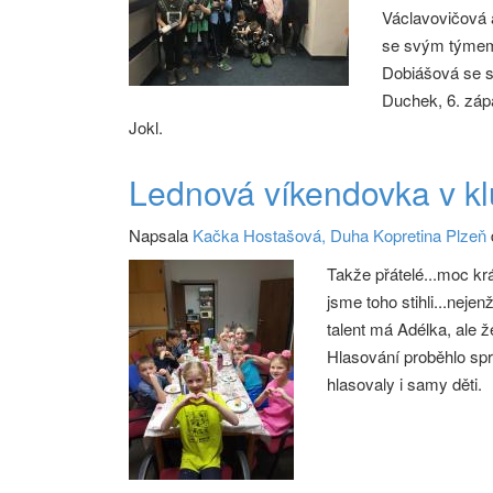
Václavovičová 
se svým týmem
Dobiášová se s
Duchek, 6. záp
Jokl.
Lednová víkendovka v k
Napsala
Kačka Hostašová, Duha Kopretina Plzeň
Takže přátelé...moc kr
jsme toho stihli...nejen
talent má Adélka, ale 
Hlasování proběhlo spr
hlasovaly i samy děti.