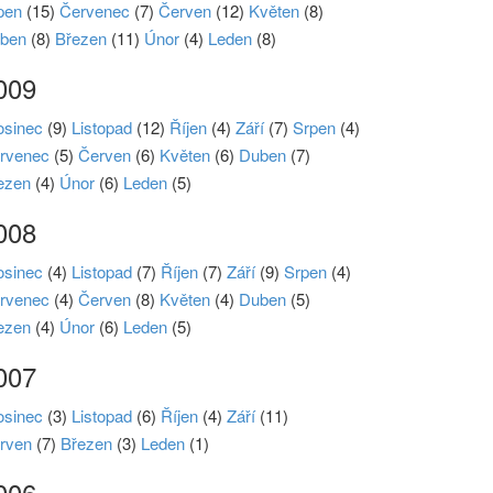
pen
(15)
Červenec
(7)
Červen
(12)
Květen
(8)
ben
(8)
Březen
(11)
Únor
(4)
Leden
(8)
009
osinec
(9)
Listopad
(12)
Říjen
(4)
Září
(7)
Srpen
(4)
rvenec
(5)
Červen
(6)
Květen
(6)
Duben
(7)
ezen
(4)
Únor
(6)
Leden
(5)
008
osinec
(4)
Listopad
(7)
Říjen
(7)
Září
(9)
Srpen
(4)
rvenec
(4)
Červen
(8)
Květen
(4)
Duben
(5)
ezen
(4)
Únor
(6)
Leden
(5)
007
osinec
(3)
Listopad
(6)
Říjen
(4)
Září
(11)
rven
(7)
Březen
(3)
Leden
(1)
006