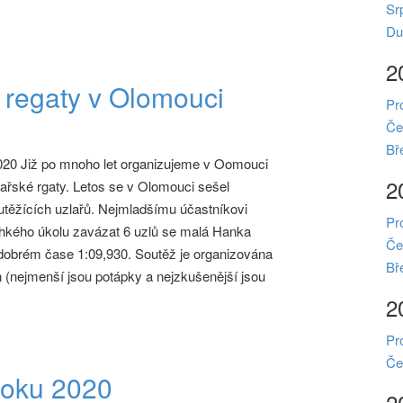
Sr
Du
2
é regaty v Olomouci
Pr
Če
Bř
020 Již po mnoho let organizujeme v Oomouci
2
zlařské rgaty. Letos se v Olomouci sešel
utěžících uzlařů. Nejmladšímu účastníkovi
Pr
ehkého úkolu zavázat 6 uzlů se malá Hanka
Če
 dobrém čase 1:09,930. Soutěž je organizována
Bř
ch (nejmenší jsou potápky a nejzkušenější jsou
2
Pr
Če
roku 2020
2