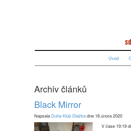
sd
Úvod
O
Archiv článků
Black Mirror
Napsala
Duha Klub Dlažka
dne 18.února 2020
V čase 19:19 d