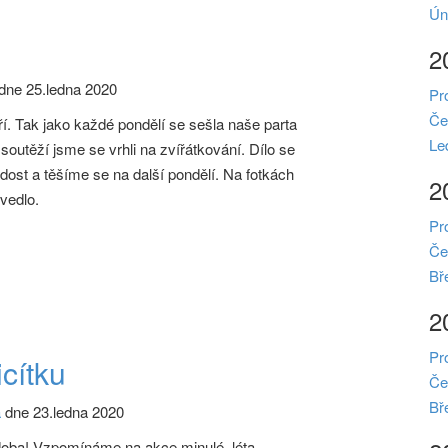
Ún
2
dne 25.ledna 2020
Pr
Če
ří. Tak jako každé pondělí se sešla naše parta
Le
soutěží jsme se vrhli na zvířátkování. Dílo se
st a těšíme se na další pondělí. Na fotkách
2
ovedlo.
Pr
Če
Bř
2
Pr
cítku
Če
Bř
a
dne 23.ledna 2020
e doba! Vzpomínáme na akce minulé, léta