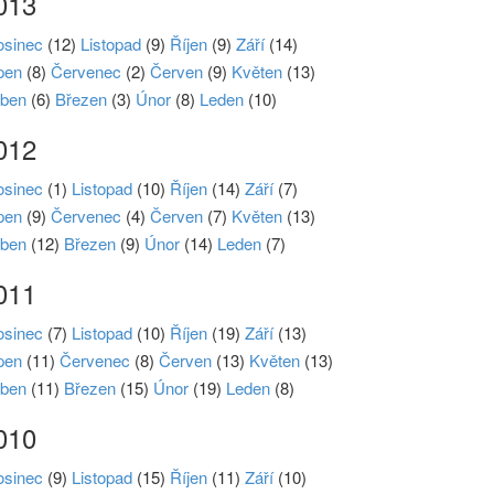
013
osinec
(12)
Listopad
(9)
Říjen
(9)
Září
(14)
pen
(8)
Červenec
(2)
Červen
(9)
Květen
(13)
ben
(6)
Březen
(3)
Únor
(8)
Leden
(10)
012
osinec
(1)
Listopad
(10)
Říjen
(14)
Září
(7)
pen
(9)
Červenec
(4)
Červen
(7)
Květen
(13)
ben
(12)
Březen
(9)
Únor
(14)
Leden
(7)
011
osinec
(7)
Listopad
(10)
Říjen
(19)
Září
(13)
pen
(11)
Červenec
(8)
Červen
(13)
Květen
(13)
ben
(11)
Březen
(15)
Únor
(19)
Leden
(8)
010
osinec
(9)
Listopad
(15)
Říjen
(11)
Září
(10)