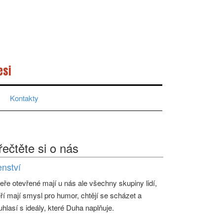
esi
Kontakty
řečtěte si o nás
enství
eře otevřené mají u nás ale všechny skupiny lidí,
eří mají smysl pro humor, chtějí se scházet a
uhlasí s ideály, které Duha naplňuje.