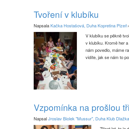
Tvoření v klubíku
Napsala
Kačka Hostašová, Duha Kopretina Plzeň
V klubíku se pěkně tvo
v klubíku. Kromě her a 
nám povedlo, máme rado
vidíte, jak se nám to p
Vzpomínka na prošlou tři
Napsal
Jroslav Biolek "Mussur", Duha Klub Dlažk
Třicet let–to j