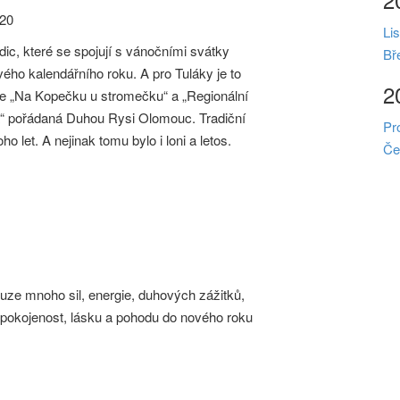
020
Li
adic, které se spojují s vánočními svátky
Bř
ého kalendářního roku. A pro Tuláky je to
2
e „Na Kopečku u stromečku“ a „Regionální
a“ pořádaná Duhou Rysi Olomouc. Tradiční
Pr
o let. A nejinak tomu bylo i loni a letos.
Če
uze mnoho sil, energie, duhových zážitků,
 spokojenost, lásku a pohodu do nového roku