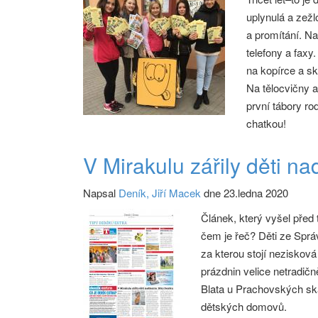
uplynulá a zežl
a promítání. Na
telefony a faxy
na kopírce a s
Na tělocvičny a 
první tábory ro
chatkou!
V Mirakulu zářily děti n
Napsal
Deník, Jiří Macek
dne 23.ledna 2020
Článek, který vyšel před 
čem je řeč? Děti ze Spr
za kterou stojí neziskov
prázdnin velice netradičn
Blata u Prachovských skal.
dětských domovů.