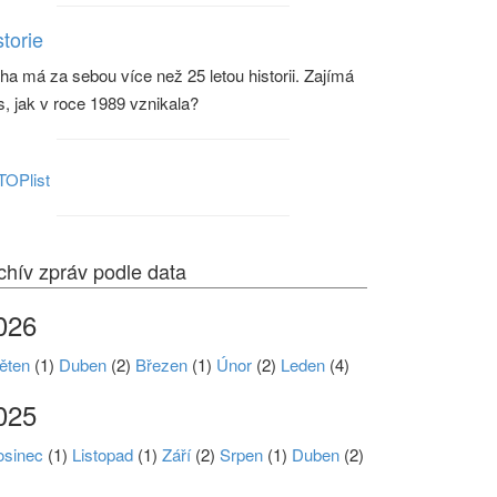
storie
ha má za sebou více než 25 letou historii. Zajímá
s, jak v roce 1989 vznikala?
chív zpráv podle data
026
ěten
(1)
Duben
(2)
Březen
(1)
Únor
(2)
Leden
(4)
025
osinec
(1)
Listopad
(1)
Září
(2)
Srpen
(1)
Duben
(2)