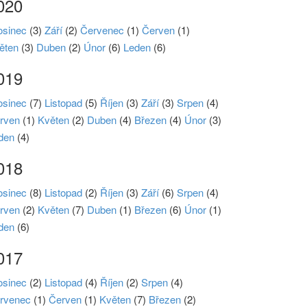
020
osinec
(3)
Září
(2)
Červenec
(1)
Červen
(1)
ěten
(3)
Duben
(2)
Únor
(6)
Leden
(6)
019
osinec
(7)
Listopad
(5)
Říjen
(3)
Září
(3)
Srpen
(4)
rven
(1)
Květen
(2)
Duben
(4)
Březen
(4)
Únor
(3)
den
(4)
018
osinec
(8)
Listopad
(2)
Říjen
(3)
Září
(6)
Srpen
(4)
rven
(2)
Květen
(7)
Duben
(1)
Březen
(6)
Únor
(1)
den
(6)
017
osinec
(2)
Listopad
(4)
Říjen
(2)
Srpen
(4)
rvenec
(1)
Červen
(1)
Květen
(7)
Březen
(2)