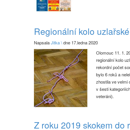
Regionální kolo uzlařsk
Napsala
Jitka \
dne 17.ledna 2020
Olomouc 11. 1. 2
regionální kolo u
rekordní počet so
bylo 6 roků a nel
zhostila ve velmi
v šesti kategorií
veteráni).
Z roku 2019 skokem do 