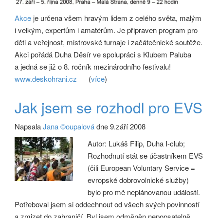
Akce
je určena všem hravým lidem z celého světa, malým
i velkým, expertům i amatérům. Je připraven program pro
děti a veřejnost, mistrovské turnaje i začátečnické soutěže.
Akci pořádá Duha Děsír ve spolupráci s Klubem Paluba
a jedná se již o 8. ročník mezinárodního festivalu!
www.deskohrani.cz
(
více
)
Jak jsem se rozhodl pro EVS
Napsala
Jana ©oupalová
dne 9.září 2008
Autor: Lukáš Filip, Duha I-club;
Rozhodnutí stát se účastníkem EVS
(čili European Voluntary Service =
evropské dobrovolnické služby)
bylo pro mě neplánovanou událostí.
Potřeboval jsem si oddechnout od všech svých povinností
a zmizet do zahraničí. Byl jsem odměněn nepopsatelně