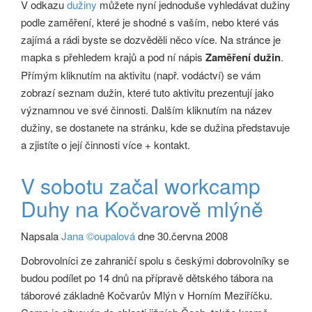
V odkazu
dužiny
můžete nyní jednoduše vyhledávat dužiny
podle zaměření, které je shodné s vaším, nebo které vás
zajímá a rádi byste se dozvěděli něco více. Na stránce je
mapka s přehledem krajů a pod ní nápis
Zaměření dužin
.
Přímým kliknutím na aktivitu (např. vodáctví) se vám
zobrazí seznam dužin, které tuto aktivitu prezentují jako
významnou ve své činnosti. Dalším kliknutím na název
dužiny, se dostanete na stránku, kde se dužina představuje
a zjistíte o její činnosti více + kontakt.
V sobotu začal workcamp
Duhy na Kočvarově mlýně
Napsala
Jana ©oupalová
dne 30.června 2008
Dobrovolníci ze zahraničí spolu s českými dobrovolníky se
budou podílet po 14 dnů na přípravě dětského tábora na
táborové základně Kočvarův Mlýn v Horním Meziříčku.