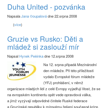
Duha United - pozvánka
Napsala
Jana ©oupalová
dne 22.srpna 2008
(
více
)
Gruzie vs Rusko: Děti a
mládež si zaslouží mír
Napsal
Hynek Peèinka
dne 12.srpna 2008
Na 12. srpna připadá Mezinárodní
den mládeže. Při této příležitosti
vydalo Evropské fórum mládeže
(YFJ) prohlášení, v němž
organizace mladých lidí z celé Evropy vyjadřují lítost, že se
na evropském kontinentu opět vede opravdová válka,
a jímž vyzývají odpovědné činitele Ruské federace
a Gruzínské republiky k mírovému řešení současné krize.