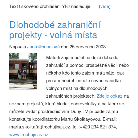
Text tiskového prohlášení YFJ následuje.
(
více
)
Dlohodobé zahraniční
projekty - volná místa
Napsala
Jana ©oupalová
dne 25.července 2008
Máte-li zájem odjet na delší dobu do
zahraničí a pomoci prospěšné věci, nebo
někoho kdo tento zájem má znáte, pak
prosím nepřehlédněte novou nabídku
volných míst na dlouhodobých
zahraničních projektech.
Zde je odkaz
na
seznam projektů, které hledají dobrovolníky a na které se
můžete vydat prostřednictvím Duhy . V případě zájmu
kontaktujte koordinátorku Martu Školkayovou. E-mail:
marta.skolka(at)trochujinak.cz, tel.:+420 234 621 374,
www.trochujinak.cz
.