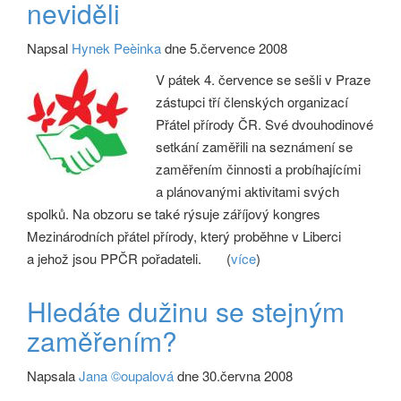
neviděli
Napsal
Hynek Peèinka
dne 5.července 2008
V pátek 4. července se sešli v Praze
zástupci tří členských organizací
Přátel přírody ČR. Své dvouhodinové
setkání zaměřili na seznámení se
zaměřením činnosti a probíhajícími
a plánovanými aktivitami svých
spolků. Na obzoru se také rýsuje záříjový kongres
Mezinárodních přátel přírody, který proběhne v Liberci
a jehož jsou PPČR pořadateli.
(
více
)
Hledáte dužinu se stejným
zaměřením?
Napsala
Jana ©oupalová
dne 30.června 2008