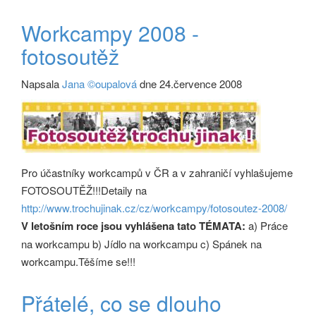
Workcampy 2008 -
fotosoutěž
Napsala
Jana ©oupalová
dne 24.července 2008
Pro účastníky workcampů v ČR a v zahraničí vyhlašujeme
FOTOSOUTĚŽ!!!Detaily na
http://www.trochujinak.cz/cz/workcampy/fotosoutez-2008/
V letošním roce jsou vyhlášena tato TÉMATA:
a) Práce
na workcampu b) Jídlo na workcampu c) Spánek na
workcampu.Těšíme se!!!
Přátelé, co se dlouho