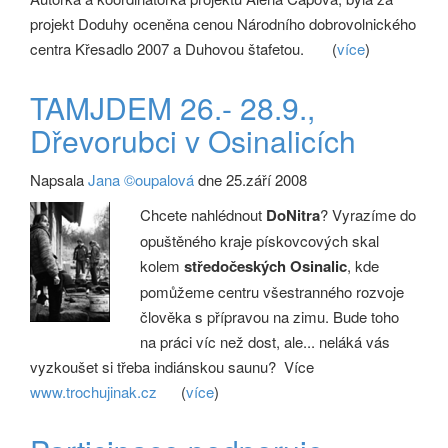
projekt Doduhy oceněna cenou Národního dobrovolnického
centra Křesadlo 2007 a Duhovou štafetou.
(
více
)
TAMJDEM 26.- 28.9.,
Dřevorubci v Osinalicích
Napsala
Jana ©oupalová
dne 25.září 2008
Chcete nahlédnout
DoNitra
? Vyrazíme do
opuštěného kraje pískovcových skal
kolem
středočeských Osinalic
, kde
pomůžeme centru všestranného rozvoje
člověka s přípravou na zimu. Bude toho
na práci víc než dost, ale... neláká vás
vyzkoušet si třeba indiánskou saunu? Více
www.trochujinak.cz
(
více
)