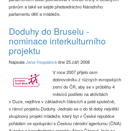
právům a také se sejde předsednictvo Národního
parlamentu dětí a mládeže.
Doduhy do Bruselu -
nominace interkulturního
projektu
Napsala
Jana ©oupalová
dne 25.září 2008
V roce 2007 přijelo osm
dobrovolníku z různých evropských
zemí do ČR, aby se v průběhu 4
měsíců podílelo na aktivitách
v Duze, nejdříve v základních článcích a poté společně,
v rámci projektu Doduhy. Jednalo se o do té doby největší
skupinový projekt mládeže, který byl v České republice
pořádám ve spolupráci s Českou národní agenturou (ČNA).
Autorka a koordinátorka projektu Alena Čápová, byla za