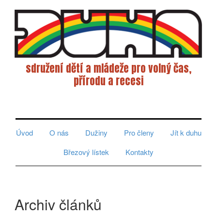
sdružení dětí a mládeže pro volný čas,
přírodu a recesi
Toggle
navigati
Úvod
O nás
Dužiny
Pro členy
Jít k duhu
Březový lístek
Kontakty
Archiv článků