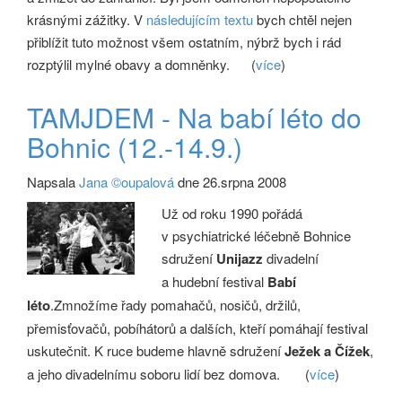
krásnými zážitky. V
následujícím textu
bych chtěl nejen
přiblížit tuto možnost všem ostatním, nýbrž bych i rád
rozptýlil mylné obavy a domněnky.
(
více
)
TAMJDEM - Na babí léto do
Bohnic (12.-14.9.)
Napsala
Jana ©oupalová
dne 26.srpna 2008
Už od roku 1990 pořádá
v psychiatrické léčebně Bohnice
sdružení
Unijazz
divadelní
a hudební festival
Babí
léto
.Zmnožíme řady pomahačů, nosičů, držilů,
přemisťovačů, pobíhátorů a dalších, kteří pomáhají festival
uskutečnit. K ruce budeme hlavně sdružení
Ježek a Čížek
,
a jeho divadelnímu soboru lidí bez domova.
(
více
)