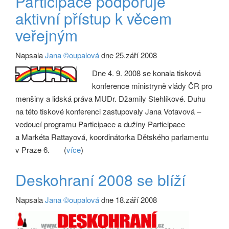
Participace podporuje
aktivní přístup k věcem
veřejným
Napsala
Jana ©oupalová
dne 25.září 2008
Dne 4. 9. 2008 se konala tisková
konference ministryně vlády ČR pro
menšiny a lidská práva MUDr. Džamily Stehlíkové. Duhu
na této tiskové konferenci zastupovaly Jana Votavová –
vedoucí programu Participace a dužiny Participace
a Markéta Rattayová, koordinátorka Dětského parlamentu
v Praze 6.
(
více
)
Deskohraní 2008 se blíží
Napsala
Jana ©oupalová
dne 18.září 2008