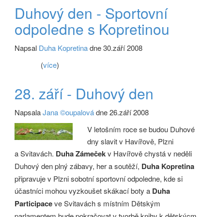
Duhový den - Sportovní
odpoledne s Kopretinou
Napsal
Duha Kopretina
dne 30.září 2008
(
více
)
28. září - Duhový den
Napsala
Jana ©oupalová
dne 26.září 2008
V letošním roce se budou Duhové
dny slavit v Havířově, Plzni
a Svitavách.
Duha Zámeček
v Havířově chystá v neděli
Duhový den plný zábavy, her a soutěží,
Duha Kopretina
připravuje v Plzni sobotní sportovní odpoledne, kde si
účastníci mohou vyzkoušet skákací boty a
Duha
Participace
ve Svitavách s místním Dětským
parlamentem bude pokračovat v tvorbě knihy k dětskýcm