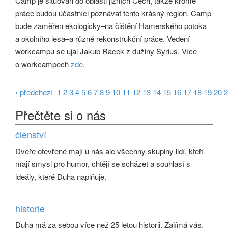
Camp je situován do oblasti jižních Čech, takže kromě
práce budou účastníci poznávat tento krásný region. Camp
bude zaměřen ekologicky–na čištění Hamerského potoka
a okolního lesa–a různé rekonstrukční práce. Vedení
workcampu se ujal Jakub Racek z dužiny Syrius. Více
o workcampech
zde
.
‹ předchozí
1
2
3
4
5
6
7
8
9
10
11
12
13
14
15
16
17
18
19
20
2
Přečtěte si o nás
členství
Dveře otevřené mají u nás ale všechny skupiny lidí, kteří
mají smysl pro humor, chtějí se scházet a souhlasí s
ideály, které Duha naplňuje.
historie
Duha má za sebou více než 25 letou historii. Zajímá vás,